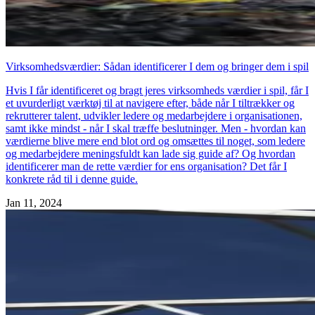
Virksomhedsværdier: Sådan identificerer I dem og bringer dem i spil
Hvis I får identificeret og bragt jeres virksomheds værdier i spil, får I
et uvurderligt værktøj til at navigere efter, både når I tiltrækker og
rekrutterer talent, udvikler ledere og medarbejdere i organisationen,
samt ikke mindst - når I skal træffe beslutninger. Men - hvordan kan
værdierne blive mere end blot ord og omsættes til noget, som ledere
og medarbejdere meningsfuldt kan lade sig guide af? Og hvordan
identificerer man de rette værdier for ens organisation? Det får I
konkrete råd til i denne guide.
Jan 11, 2024