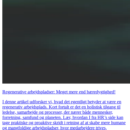
Regenerative arbejdspladser: Meget mere end bæredygtighed!
I denne artikel udforsker vi, hvad det egentligt betyder at være en
regenerativ arbejdsplads. Kort fortalt er det en holistisk tilgang til
ledelse, samarbejde og processer, der nærer både mennesker,
forretning, samfund og planeten. Lær, hvordan I fra HR’s side kan
tage praktiske og proaktive skridt i retning af at skabe mere humane
og mangfoldige arbejdspladser, hvor medarbejdere trives,