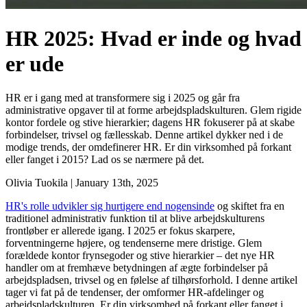
HR 2025: Hvad er inde og hvad
er ude
HR er i gang med at transformere sig i 2025 og går fra
administrative opgaver til at forme arbejdspladskulturen. Glem rigide
kontor fordele og stive hierarkier; dagens HR fokuserer på at skabe
forbindelser, trivsel og fællesskab. Denne artikel dykker ned i de
modige trends, der omdefinerer HR. Er din virksomhed på forkant
eller fanget i 2015? Lad os se nærmere på det.
Olivia Tuokila
|
January 13th, 2025
HR's rolle udvikler sig hurtigere end nogensinde
og skiftet fra en
traditionel administrativ funktion til at blive arbejdskulturens
frontløber er allerede igang. I 2025 er fokus skarpere,
forventningerne højere, og tendenserne mere dristige. Glem
forældede kontor frynsegoder og stive hierarkier – det nye HR
handler om at fremhæve betydningen af ægte forbindelser på
arbejdspladsen, trivsel og en følelse af tilhørsforhold. I denne artikel
tager vi fat på de tendenser, der omformer HR-afdelinger og
arbejdspladskulturen. Er din virksomhed på forkant eller fanget i