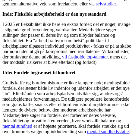
gennem alternative veje som freelancere eller via
selvstudier
.
Inde: Fleksible arbejdsforhold er den nye standard.
I 2025 er fleksibilitet ikke bare en ekstra fordel; det er noget, mange
i stigende grad forventer og værdsætter. Medarbejdere søger
stillinger, der passer til deres liv, og som tilbyder balance og
fleksibilitet. Fra "arbejd fra hvor som helst"-politikker til
arbejdsplaner tilpasset individuel produktivitet - fokus er på at skabe
harmoni uden at gå på kompromis med resultaterne. Virksomheder,
der omfavner denne udvikling,
vil fastholde top-talenter
, mens de,
der modstår, risikerer at blive efterladt (og forladt).
Ude: Fordele begrænset til kontoret
Gratis kaffe og bordtennisborde er ikke længere nok; meningsfulde
fordele, der støtter både liv indenfor og udenfor arbejdet, er det nye
“in”. Efterhånden som arbejdspladsen udvikler sig, ændres også
medarbejdernes forventninger. De tidligere populære kontorfordele
som gratis kaffe, snacks eller et bordtennisbord imødekommer ikke
længere de dybere behov, den moderne arbejdsstyrke har.
Medarbejdere søger nu fordele, der forbedrer deres velvære,
fleksibilitet og privatliv. I en verden, hvor work-life balance og
mental sundhed
er af højeste prioriteret, skal fordele strække sig ud
over kontorets vægge og inkludere ting som
mental sundhedsstøtte
,