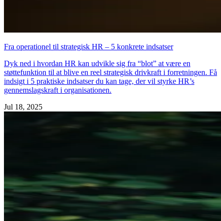
Fra operationel til strategisk HR – 5 konkrete indsatser
Dyk ned i hvordan HR kan udvikle sig fra “blot” at være en
støttefunktion til at blive en reel strategisk drivkraft i forretningen. Få
indsigt i 5 praktiske indsatser du kan tage, der vil styrke HR’s
gennemslagskraft i organisationen.
Jul 18, 2025