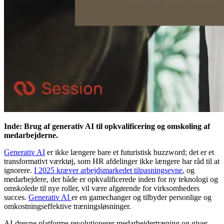
Inde: Brug af generativ AI til opkvalificering og omskoling af
medarbejderne.
Generativ AI
er ikke længere bare et futuristisk buzzword; det er et
transformativt værktøj, som HR afdelinger ikke længere har råd til at
ignorere.
I 2025 kræver arbejdsmarkedet tilpasningsevne
, og
medarbejdere, der både er opkvalificerede inden for ny teknologi og
omskolede til nye roller, vil være afgørende for virksomheders
succes.
Generativ AI
er en gamechanger og tilbyder personlige og
omkostningseffektive træningsløsninger.
​​AI-drevne platforme revolutionerer medarbejdertræning og giver