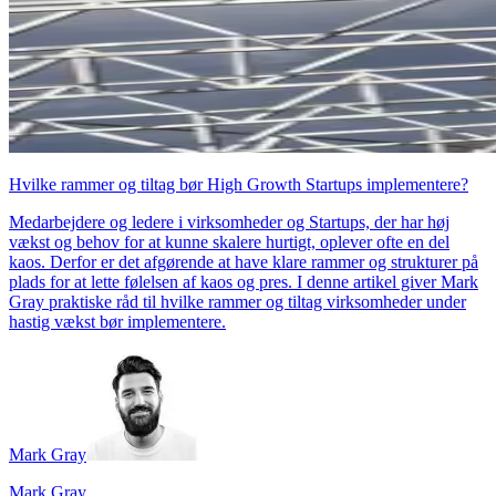
Hvilke rammer og tiltag bør High Growth Startups implementere?
Medarbejdere og ledere i virksomheder og Startups, der har høj
vækst og behov for at kunne skalere hurtigt, oplever ofte en del
kaos. Derfor er det afgørende at have klare rammer og strukturer på
plads for at lette følelsen af kaos og pres. I denne artikel giver Mark
Gray praktiske råd til hvilke rammer og tiltag virksomheder under
hastig vækst bør implementere.
Mark Gray
Mark Gray