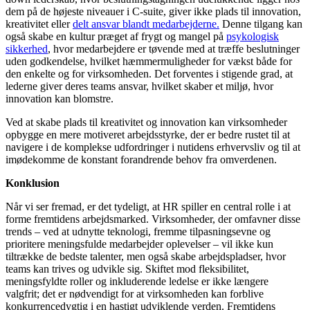
dem på de højeste niveauer i C-suite, giver ikke plads til innovation,
kreativitet eller
delt ansvar blandt medarbejderne.
Denne tilgang kan
også skabe en kultur præget af frygt og mangel på
psykologisk
sikkerhed
, hvor medarbejdere er tøvende med at træffe beslutninger
uden godkendelse, hvilket hæmmermuligheder for vækst både for
den enkelte og for virksomheden. Det forventes i stigende grad, at
lederne giver deres teams ansvar, hvilket skaber et miljø, hvor
innovation kan blomstre.
Ved at skabe plads til kreativitet og innovation kan virksomheder
opbygge en mere motiveret arbejdsstyrke, der er bedre rustet til at
navigere i de komplekse udfordringer i nutidens erhvervsliv og til at
imødekomme de konstant forandrende behov fra omverdenen.
Konklusion
Når vi ser fremad, er det tydeligt, at HR spiller en central rolle i at
forme fremtidens arbejdsmarked. Virksomheder, der omfavner disse
trends – ved at udnytte teknologi, fremme tilpasningsevne og
prioritere meningsfulde medarbejder oplevelser – vil ikke kun
tiltrække de bedste talenter, men også skabe arbejdspladser, hvor
teams kan trives og udvikle sig. Skiftet mod fleksibilitet,
meningsfyldte roller og inkluderende ledelse er ikke længere
valgfrit; det er nødvendigt for at virksomheden kan forblive
konkurrencedygtig i en hastigt udviklende verden. Fremtidens