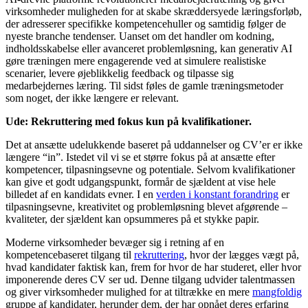
virksomheder muligheden for at skabe skræddersyede læringsforløb,
der adresserer specifikke kompetencehuller og samtidig følger de
nyeste branche tendenser. Uanset om det handler om kodning,
indholdsskabelse eller avanceret problemløsning, kan generativ AI
gøre træningen mere engagerende ved at simulere realistiske
scenarier, levere øjeblikkelig feedback og tilpasse sig
medarbejdernes læring. Til sidst føles de gamle træningsmetoder
som noget, der ikke længere er relevant.
Ude: Rekruttering med fokus kun på kvalifikationer.
Det at ansætte udelukkende baseret på uddannelser og CV’er er ikke
længere “in”. Istedet vil vi se et større fokus på at ansætte efter
kompetencer, tilpasningsevne og potentiale. Selvom kvalifikationer
kan give et godt udgangspunkt, formår de sjældent at vise hele
billedet af en kandidats evner. I en
verden i konstant forandring
er
tilpasningsevne, kreativitet og problemløsning blevet afgørende –
kvaliteter, der sjældent kan opsummeres på et stykke papir.
Moderne virksomheder bevæger sig i retning af en
kompetencebaseret tilgang til
rekruttering
, hvor der lægges vægt på,
hvad kandidater faktisk kan, frem for hvor de har studeret, eller hvor
imponerende deres CV ser ud. Denne tilgang udvider talentmassen
og giver virksomheder mulighed for at tiltrække en mere
mangfoldig
gruppe af kandidater, herunder dem, der har opnået deres erfaring