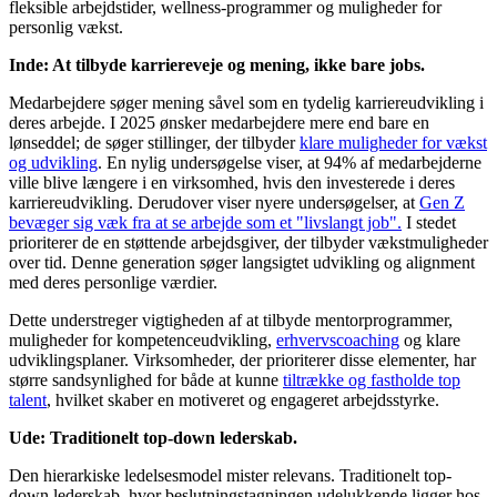
fleksible arbejdstider, wellness-programmer og muligheder for
personlig vækst.
Inde: At tilbyde karriereveje og mening, ikke bare jobs.
Medarbejdere søger mening såvel som en tydelig karriereudvikling i
deres arbejde. I 2025 ønsker medarbejdere mere end bare en
lønseddel; de søger stillinger, der tilbyder
klare muligheder for vækst
og udvikling
. En nylig undersøgelse viser, at 94% af medarbejderne
ville blive længere i en virksomhed, hvis den investerede i deres
karriereudvikling. Derudover viser nyere undersøgelser, at
Gen Z
bevæger sig væk fra at se arbejde som et "livslangt job".
I stedet
prioriterer de en støttende arbejdsgiver, der tilbyder vækstmuligheder
over tid. Denne generation søger langsigtet udvikling og alignment
med deres personlige værdier.
Dette understreger vigtigheden af at tilbyde mentorprogrammer,
muligheder for kompetenceudvikling,
erhvervscoaching
og klare
udviklingsplaner. Virksomheder, der prioriterer disse elementer, har
større sandsynlighed for både at kunne
tiltrække og fastholde top
talent
, hvilket skaber en motiveret og engageret arbejdsstyrke.
Ude: Traditionelt top-down lederskab.
Den hierarkiske ledelsesmodel mister relevans. Traditionelt top-
down lederskab, hvor beslutningstagningen udelukkende ligger hos