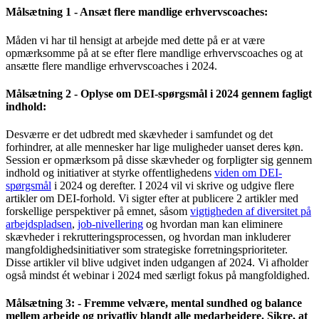
Målsætning 1 - Ansæt flere mandlige erhvervscoaches:
Måden vi har til hensigt at arbejde med dette på er at være
opmærksomme på at se efter flere mandlige erhvervscoaches og at
ansætte flere mandlige erhvervscoaches i 2024.
Målsætning 2 - Oplyse om DEI-spørgsmål i 2024 gennem fagligt
indhold:
Desværre er det udbredt med skævheder i samfundet og det
forhindrer, at alle mennesker har lige muligheder uanset deres køn.
Session er opmærksom på disse skævheder og forpligter sig gennem
indhold og initiativer at styrke offentlighedens
viden om DEI-
spørgsmål
i 2024 og derefter. I 2024 vil vi skrive og udgive flere
artikler om DEI-forhold. Vi sigter efter at publicere 2 artikler med
forskellige perspektiver på emnet, såsom
vigtigheden af ​​diversitet på
arbejdspladsen
,
job-nivellering
og hvordan man kan eliminere
skævheder i rekrutteringsprocessen, og hvordan man inkluderer
mangfoldighedsinitiativer som strategiske forretningsprioriteter.
Disse artikler vil blive udgivet inden udgangen af ​​2024. Vi afholder
også mindst ét ​​webinar i 2024 med særligt fokus på mangfoldighed.
Målsætning 3: - Fremme velvære, mental sundhed og balance
mellem arbejde og privatliv blandt alle medarbejdere. Sikre, at