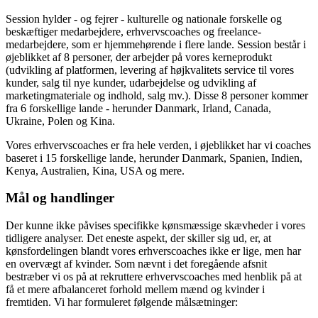
Session hylder - og fejrer - kulturelle og nationale forskelle og
beskæftiger medarbejdere, erhvervscoaches og freelance-
medarbejdere, som er hjemmehørende i flere lande. Session består i
øjeblikket af 8 personer, der arbejder på vores kerneprodukt
(udvikling af platformen, levering af højkvalitets service til vores
kunder, salg til nye kunder, udarbejdelse og udvikling af
marketingmateriale og indhold, salg mv.). Disse 8 personer kommer
fra 6 forskellige lande - herunder Danmark, Irland, Canada,
Ukraine, Polen og Kina.
Vores erhvervscoaches er fra hele verden, i øjeblikket har vi coaches
baseret i 15 forskellige lande, herunder Danmark, Spanien, Indien,
Kenya, Australien, Kina, USA og mere.
Mål og handlinger
Der kunne ikke påvises specifikke kønsmæssige skævheder i vores
tidligere analyser. Det eneste aspekt, der skiller sig ud, er, at
kønsfordelingen blandt vores erhverscoaches ikke er lige, men har
en overvægt af kvinder. Som nævnt i det foregående afsnit
bestræber vi os på at rekruttere erhvervscoaches med henblik på at
få et mere afbalanceret forhold mellem mænd og kvinder i
fremtiden. Vi har formuleret følgende målsætninger: