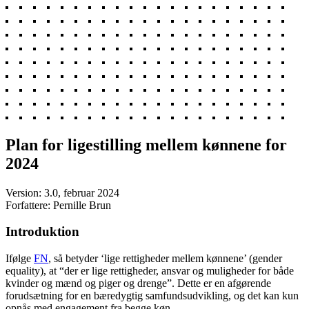
Plan for ligestilling mellem kønnene for
2024
Version: 3.0, februar 2024
Forfattere: Pernille Brun
Introduktion
Ifølge
FN
, så betyder ‘lige rettigheder mellem kønnene’ (gender
equality), at “der er lige rettigheder, ansvar og muligheder for både
kvinder og mænd og piger og drenge”. Dette er en afgørende
forudsætning for en bæredygtig samfundsudvikling, og det kan kun
opnås med engagement fra begge køn.