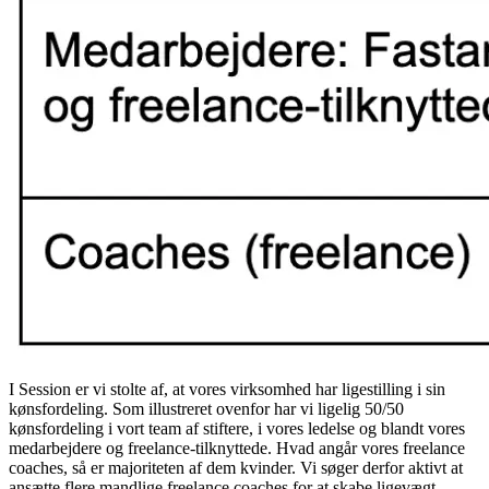
I Session er vi stolte af, at vores virksomhed har ligestilling i sin
kønsfordeling. Som illustreret ovenfor har vi ligelig 50/50
kønsfordeling i vort team af stiftere, i vores ledelse og blandt vores
medarbejdere og freelance-tilknyttede. Hvad angår vores freelance
coaches, så er majoriteten af dem kvinder. Vi søger derfor aktivt at
ansætte flere mandlige freelance coaches for at skabe ligevægt