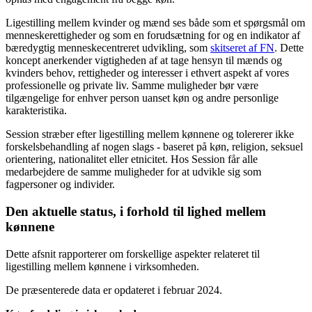
Ligestilling mellem kvinder og mænd ses både som et spørgsmål om
menneskerettigheder og som en forudsætning for og en indikator af
bæredygtig menneskecentreret udvikling, som
skitseret af FN
. Dette
koncept anerkender vigtigheden af ​​at tage hensyn til mænds og
kvinders behov, rettigheder og interesser i ethvert aspekt af vores
professionelle og private liv. Samme muligheder bør være
tilgængelige for enhver person uanset køn og andre personlige
karakteristika.
Session stræber efter ligestilling mellem kønnene og tolererer ikke
forskelsbehandling af nogen slags - baseret på køn, religion, seksuel
orientering, nationalitet eller etnicitet. Hos Session får alle
medarbejdere de samme muligheder for at udvikle sig som
fagpersoner og individer.
Den aktuelle status, i forhold til lighed mellem
kønnene
Dette afsnit rapporterer om forskellige aspekter relateret til
ligestilling mellem kønnene i virksomheden.
De præsenterede data er opdateret i februar 2024.