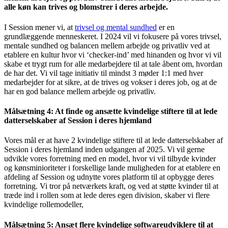
alle køn kan trives og blomstrer i deres arbejde.
I Session mener vi, at
trivsel og mental sundhed
er en
grundlæggende menneskeret. I 2024 vil vi fokusere på vores trivsel,
mentale sundhed og balancen mellem arbejde og privatliv ved at
etablere en kultur hvor vi ‘checker-ind’ med hinanden og hvor vi vil
skabe et trygt rum for alle medarbejdere til at tale åbent om, hvordan
de har det. Vi vil tage initiativ til mindst 3 møder 1:1 med hver
medarbejder for at sikre, at de trives og vokser i deres job, og at de
har en god balance mellem arbejde og privatliv.
Målsætning 4: At finde og ansætte kvindelige stiftere til at lede
datterselskaber af Session i deres hjemland
Vores mål er at have 2 kvindelige stiftere til at lede datterselskaber af
Session i deres hjemland inden udgangen af ​​2025. Vi vil gerne
udvikle vores forretning med en model, hvor vi vil tilbyde kvinder
og kønsminioriteter i forskellige lande muligheden for at etablere en
afdeling af Session og udnytte vores platform til at opbygge deres
forretning. Vi tror på netværkets kraft, og ved at støtte kvinder til at
træde ind i rollen som at lede deres egen division, skaber vi flere
kvindelige rollemodeller,
Målsætning 5: Ansæt flere kvindelige softwareudviklere til at