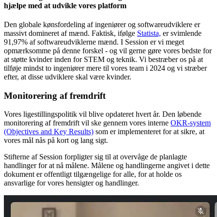
hjælpe med at udvikle vores platform
Den globale kønsfordeling af ingeniører og softwareudviklere er
massivt domineret af mænd. Faktisk, ifølge
Statista,
er svimlende
91,97% af softwareudviklerne mænd. I Session er vi meget
opmærksomme på denne forskel - og vil gerne gøre vores bedste for
at støtte kvinder inden for STEM og teknik. Vi bestræber os på at
tilføje mindst to ingeniører mere til vores team i 2024 og vi stræber
efter, at disse udviklere skal være kvinder.
Monitorering af fremdrift
Vores ligestillingspolitik vil blive opdateret hvert år. Den løbende
monitorering af fremdrift vil ske gennem vores interne
OKR-system
(Objectives and Key Results)
som er implementeret for at sikre, at
vores mål nås på kort og lang sigt.
Stifterne af Session forpligter sig til at overvåge de planlagte
handlinger for at nå målene. Målene og handlingerne angivet i dette
dokument er offentligt tilgængelige for alle, for at holde os
ansvarlige for vores hensigter og handlinger.