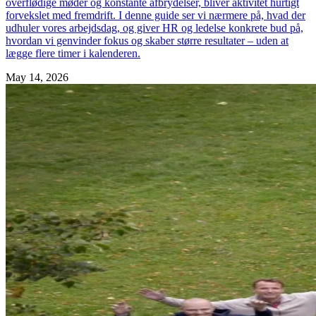
overflødige møder og konstante afbrydelser, bliver aktivitet hurtigt
forvekslet med fremdrift. I denne guide ser vi nærmere på, hvad der
udhuler vores arbejdsdag, og giver HR og ledelse konkrete bud på,
hvordan vi genvinder fokus og skaber større resultater – uden at
lægge flere timer i kalenderen.
May 14, 2026