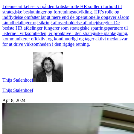
I denne artikel ser vi på den kritiske rolle HR spiller i forhold til
strategiske beslutninger og forretningsudvikling. HR's rolle og
indflydelse omfatter langt mere end de operationelle opgaver såsom
lønudbetalinger og sikring af overholdelse af arbejdsregler. De
bedste HR afdelinger fungerer som strategiske sparringspartnere til
lederne i virksomheden, er proaktive i den strategiske planlægning,
kommunikerer effektivt og kontinuerligt og tager aktivt medansvar
for at drive virksomheden i den rigtige retning.
Thijs Stalenhoef
Thijs Stalenhoef
Apr 8, 2024