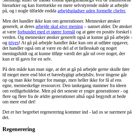
hierarkier og kan foretrække en mere selvstyrende måde at arbejde
på, og i nogle tilfælde endda
arbejdspladser uden formelle chefer.
Men det handler ikke kun om generationer. Mennesker ønsker
generelt, at deres
arbejde skal give mening
– uanset alder. De ønsker
at være
forbundet med et større formål
og at gøre en positiv forskel i
verden. Og mennesker ønsker generelt også at kunne gå på arbejde -
og
trives
! At gå på arbejde handler ikke kun om at udføre opgaver,
det handler også om at være en del af et fællesskab og noget
meningsfuldt og at kunne tilføje værdi der går ud over noget, der
kun er til gavn for en selv.
På den måde kan man sige, at det at gå på arbejde gerne skulle føre
til meget mere end blot et bæredygtigt arbejdsliv, hvor tingene går
op og man ikke bruger for mange, men heller ikke for få af ens
egne, menneskelige ressourcer. Den tankegang stammer fra ideen
om vedligeholdelse. Men på det seneste er yngre generationer - og
flere og flere fra de ældre generationer altså også begyndt at bede
om mere end det!
Det er her begrebet regenerering kommer ind - lad os se nærmere på
det.
Regenerering