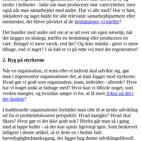
tænke i helheder - både når man producerer sine varer/ydelser, men
også når man samarbejder med andre. Har vi alle med? Har vi hørt,
inkluderet og taget højde for alle relevante samarbejdspartnere eller
mennesker, der bliver påvirket af de
beslutninger, vi træffer
?
Det handler med andre ord om at se ud over sin egen næsetip, når
der lægges en strategi, træffes en beslutning eller produceres en
vare. Bringer vi mere værdi, end før? Og ikke mindst - giver vi mere
tilbage, end vi tager? I så fald er vi på rette vej med det regenerative!
2. Byg på styrkerne
Når en organisation, et team eller et individ skal udvikle sig, gør
man i regenerative organisationer det, at man kigger mod styrkerne.
Hvad gør vi godt som organisation, team, individer - allerede? Hvor
har vi noget unikt at bidrage med? Hvor kan vi tilbyde noget, som
verden mangler, og hvordan sørger vi for, at få mere
fokus på det i
det daglige
?
I traditionelle organisationer forfalder man ofte til at tænke udvikling
ud fra et problemfokuseret perspektiv. Hvad mangler? Hvad skal
fikses? Hvor gør vi det ikke godt nok? Herfra går man så i gang
med at lappe huller - så der kan opnås ligevægt igen. Som beskrevet
tidligere i denne artikel, så er dette en i bedste fald
bæredygtighedstankegang, der ligger bag denne udviklingsfilosofi.