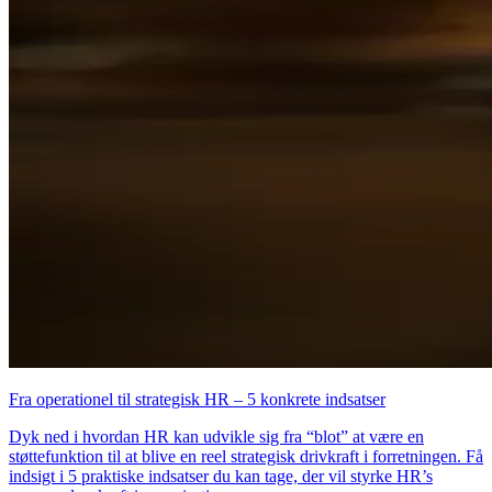
Fra operationel til strategisk HR – 5 konkrete indsatser
Dyk ned i hvordan HR kan udvikle sig fra “blot” at være en
støttefunktion til at blive en reel strategisk drivkraft i forretningen. Få
indsigt i 5 praktiske indsatser du kan tage, der vil styrke HR’s