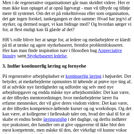
Men i de regenerative organisationer går man skridtet videre. Her er
man ikke kun optaget af at opnå ligevægt - man vil tilbyde og tilføje
mere til systemet. Om det er på enkeltniveau eller som organisation,
det gør ingen forskel, tankegangen er den samme: Hvad har jeg/vi af
styrker, og dermed noget, vi kan bidrage med? Og hvordan sørger vi
for, at flest muligt kan få glæde af det?
HR’s rolle bliver her at sørge for, at ledere og medarbejdere er klædt
på til at tænke og agere styrkebaseret, fremfor problemfokuseret.
Her kan man finde inspiration især i filosofien bag
Appreciative
Inquiry
samt
Styrkebaseret ledelse
.
3. Indfør kontinuerlig læring og fornyelse
På regenerative arbejdspladser er
kontinuerlig læring
i højsædet. Det
betyder, at medarbejderne opmuntres til løbende at prøve nye ting af,
til at udvikle nye færdigheder og udfordre sig selv med nye
arbejdsopgaver og endda måske nye arbejdsområder. Det kan være,
at der tilbydes mentorordninger, hvor medarbejderne lærer fra
erfarne mennesker, der vil give deres visdom videre. Det kan være,
at der tilbydes kompetence-løftende kurser og og workshops. Og det
kan være, at kollegerne i fællesskab taler om, hvad der skal til for at
skabe et endnu bedre
læringsmiljø
i det daglige, og derfra indfører
nye praksisser, der handler om at give opgaverne til ikke blot den
mest kompetente, men måske til den, der virkeligt vil kunne vokse