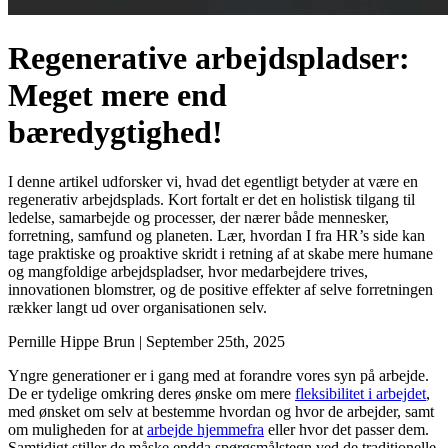
Regenerative arbejdspladser:
Meget mere end
bæredygtighed!
I denne artikel udforsker vi, hvad det egentligt betyder at være en
regenerativ arbejdsplads. Kort fortalt er det en holistisk tilgang til
ledelse, samarbejde og processer, der nærer både mennesker,
forretning, samfund og planeten. Lær, hvordan I fra HR’s side kan
tage praktiske og proaktive skridt i retning af at skabe mere humane
og mangfoldige arbejdspladser, hvor medarbejdere trives,
innovationen blomstrer, og de positive effekter af selve forretningen
rækker langt ud over organisationen selv.
Pernille Hippe Brun
|
September 25th, 2025
Yngre generationer er i gang med at forandre vores syn på arbejde.
De er tydelige omkring deres ønske om mere
fleksibilitet i arbejdet
,
med ønsket om selv at bestemme hvordan og hvor de arbejder, samt
om muligheden for at
arbejde hjemmefra
eller hvor det passer dem.
Samtidigt stiller de måske endda spørgsmålstegn ved de traditionelle