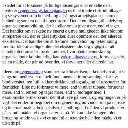
I stedet for at fokusere på hurtige løsninger eller enkelte dele,
inviterer
regenererings-tankegangen
os til at træde et skridt tilbage
og se systemet som helhed - og altså også arbejdspladsen som en
helhed og som en del af noget større. Det er en tilgang til ledelse og
organisationsudvikling, der handler om at give mere, end vi tager.
Det handler om at skabe ny energi og nye muligheder, ikke blot om
at reparere det, der er gået i stykker, eller optimere det, der allerede
eksisterer. Det handler om at fremme innovation og nytænkning
fremfor blot at vedligeholde det eksisterende. Og vigtigst af alt
handler det om at skabe de rammer, hvor både mennesker og
organisationer kontinuerligt kan
vokse, tilpasse sig
og forny sig selv,
på en måde, der går ud over det, vi forventer eller allerede har.
Ideen om
regenerering
stammer fra klimakrisen; erkendelsen af, at vi
langsomt nedbryder de helt fundamentale forudsætninger for liv:
biodiversitet, ren luft, sikkert drikkevand og adgang til ressourcer for
fremtiden. Lige nu forbruger vi mere, end vi giver tilbage, forurener
mere, end vi renser, og tager mere, end vi bidrager med. I
økonomiske termer svarer det til at leve på kredit, og regningen er på
vej! Det er derfor begrebet om regenerering nu vinder ind på danske
og internationale arbejdspladser, i landbruget, i måden vi producerer
på, samt i måden vi organiserer os på. Vi kan ikke længere blot
bruge og smide væk - vi er nødt til at retænke hele den måde, vi er
tilstede på.