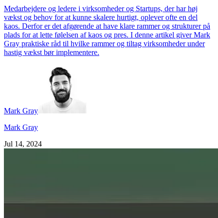
Medarbejdere og ledere i virksomheder og Startups, der har høj
vækst og behov for at kunne skalere hurtigt, oplever ofte en del
kaos. Derfor er det afgørende at have klare rammer og strukturer på
plads for at lette følelsen af kaos og pres. I denne artikel giver Mark
Gray praktiske råd til hvilke rammer og tiltag virksomheder under
hastig vækst bør implementere.
Mark Gray
Mark Gray
Jul 14, 2024