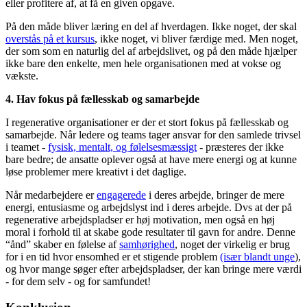
eller profitere af, at få en given opgave.
På den måde bliver læring en del af hverdagen. Ikke noget, der skal
overstås på et kursus
, ikke noget, vi bliver færdige med. Men noget,
der som som en naturlig del af arbejdslivet, og på den måde hjælper
ikke bare den enkelte, men hele organisationen med at vokse og
vækste.
4. Hav fokus på fællesskab og samarbejde
I regenerative organisationer er der et stort fokus på fællesskab og
samarbejde. Når ledere og teams tager ansvar for den samlede trivsel
i teamet -
fysisk, mentalt, og følelsesmæssigt
- præsteres der ikke
bare bedre; de ansatte oplever også at have mere energi og at kunne
løse problemer mere kreativt i det daglige.
Når medarbejdere er
engagerede
i deres arbejde, bringer de mere
energi, entusiasme og arbejdslyst ind i deres arbejde. Dvs at der på
regenerative arbejdspladser er høj motivation, men også en høj
moral i forhold til at skabe gode resultater til gavn for andre. Denne
“ånd” skaber en følelse af
samhørighed
, noget der virkelig er brug
for i en tid hvor ensomhed er et stigende problem
(især blandt unge
),
og hvor mange søger efter arbejdspladser, der kan bringe mere værdi
- for dem selv - og for samfundet!