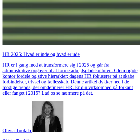
HR 2025: Hvad er inde og hvad er ude
HR er i gang med at transformere sig i 2025 og går fra
administrative opgaver til at forme arbejdspladskulturen. Glem rigide
kontor fordele og stive hierarkier; dagens HR fokuserer på at skabe
forbindelser, trivsel og fællesskab. Denne artikel dykker ned i de
modige trends, der omdefinerer HR. Er din virksomhed på forkant
eller fanget i 2015? Lad os se nærmere på det.
Olivia Tuokila