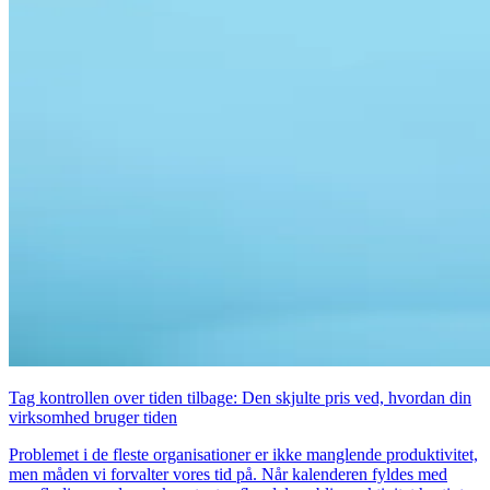
Tag kontrollen over tiden tilbage: Den skjulte pris ved, hvordan din
virksomhed bruger tiden
Problemet i de fleste organisationer er ikke manglende produktivitet,
men måden vi forvalter vores tid på. Når kalenderen fyldes med