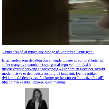
Tænker du på at tvinge alle tilbage på kontoret? Tænk igen!
Efterhånden som debatten om at vende tilbage til kontoret tager til,
stiller mange virksomheder spørgsmålstegn ved, om fysisk
tilstedeværelse virkelig er nødvendig – eller om en fleksibel, hybrid
model måske er den bedste løsning på lang sigt. Denne artikel
dykker ned i den nyeste forskning og hvorfor en “one-size-fits-all”
tilgang måske ikke længere giver mening.