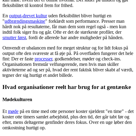
fleksibilitet til kontrol frem for frihed.
En
output-drevet kultur
uden fleksibilitet bliver hurtigt en
"
udbrændingsmaskine
" forklædt som performance. Presser man
hårdt nok på resultaterne, får man dem som regel også - men kun
indtil folk siger fra og går. Ofte er det de stærkeste profiler, der
smutter først
, fordi de allerede har andre muligheder på hånden.
Omvendt er ubalancen med for meget struktur og for lidt fokus på
output ofte den sværeste at få øje på. På overfladen fungerer det hele
fint: Der er faste
processer
, godkendelser, møder og check-ins.
Organisationen fremstår velfungerende, men hvis man skiller
aktiviteterne ad og ser på, hvad der rent faktisk bliver skabt af værdi,
tegner der sig hurtigt et andet billede.
Hvad organisationer reelt har brug for at gentænke
Mødekulturen
Et
møde
på en time med otte personer koster sjældent "en time" - det
koster otte timers samlet arbejdstid, plus den tid, der går tabt før og
efter, mens deltagerne genfinder deres fokus. Over en uge løber den
omkostning hurtigt op.