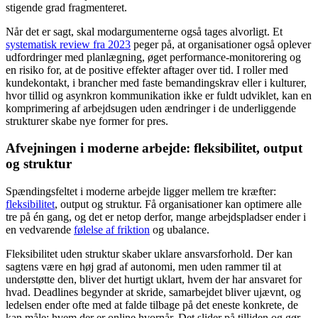
stigende grad fragmenteret.
Når det er sagt, skal modargumenterne også tages alvorligt. Et
systematisk review fra 2023
peger på, at organisationer også oplever
udfordringer med planlægning, øget performance-monitorering og
en risiko for, at de positive effekter aftager over tid. I roller med
kundekontakt, i brancher med faste bemandingskrav eller i kulturer,
hvor tillid og asynkron kommunikation ikke er fuldt udviklet, kan en
komprimering af arbejdsugen uden ændringer i de underliggende
strukturer skabe nye former for pres.
Afvejningen i moderne arbejde: fleksibilitet, output
og struktur
Spændingsfeltet i moderne arbejde ligger mellem tre kræfter:
fleksibilitet
, output og struktur. Få organisationer kan optimere alle
tre på én gang, og det er netop derfor, mange arbejdspladser ender i
en vedvarende
følelse af friktion
og ubalance.
Fleksibilitet uden struktur skaber uklare ansvarsforhold. Der kan
sagtens være en høj grad af autonomi, men uden rammer til at
understøtte den, bliver det hurtigt uklart, hvem der har ansvaret for
hvad. Deadlines begynder at skride, samarbejdet bliver ujævnt, og
ledelsen ender ofte med at falde tilbage på det eneste konkrete, de
kan måle: hvem der er online hvornår. Det slider på tilliden og gør