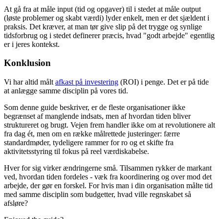
At gå fra at måle input (tid og opgaver) til i stedet at måle output
(løste problemer og skabt værdi) lyder enkelt, men er det sjældent i
praksis. Det kræver, at man tør give slip på det trygge og synlige
tidsforbrug og i stedet definerer præcis, hvad "godt arbejde" egentlig
er i jeres kontekst.
Konklusion
Vi har altid målt
afkast på investering
(ROI) i penge. Det er på tide
at anlægge samme disciplin på vores tid.
Som denne guide beskriver, er de fleste organisationer ikke
begrænset af manglende indsats, men af hvordan tiden bliver
struktureret og brugt. Vejen frem handler ikke om at revolutionere alt
fra dag ét, men om en række målrettede justeringer: færre
standardmøder, tydeligere rammer for ro og et skifte fra
aktivitetsstyring til fokus på reel værdiskabelse.
Hver for sig virker ændringerne små. Tilsammen rykker de markant
ved, hvordan tiden fordeles - væk fra koordinering og over mod det
arbejde, der gør en forskel. For hvis man i din organisation målte tid
med samme disciplin som budgetter, hvad ville regnskabet så
afsløre?