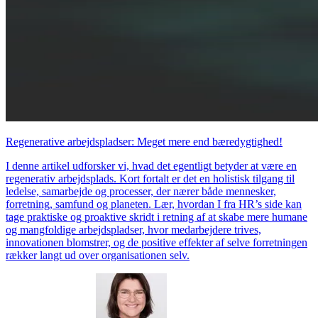
Regenerative arbejdspladser: Meget mere end bæredygtighed!
I denne artikel udforsker vi, hvad det egentligt betyder at være en
regenerativ arbejdsplads. Kort fortalt er det en holistisk tilgang til
ledelse, samarbejde og processer, der nærer både mennesker,
forretning, samfund og planeten. Lær, hvordan I fra HR’s side kan
tage praktiske og proaktive skridt i retning af at skabe mere humane
og mangfoldige arbejdspladser, hvor medarbejdere trives,
innovationen blomstrer, og de positive effekter af selve forretningen
rækker langt ud over organisationen selv.