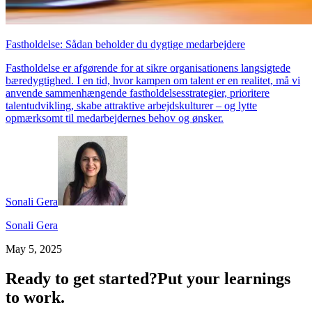
Fastholdelse: Sådan beholder du dygtige medarbejdere
Fastholdelse er afgørende for at sikre organisationens langsigtede
bæredygtighed. I en tid, hvor kampen om talent er en realitet, må vi
anvende sammenhængende fastholdelsesstrategier, prioritere
talentudvikling, skabe attraktive arbejdskulturer – og lytte
opmærksomt til medarbejdernes behov og ønsker.
Sonali Gera
Sonali Gera
May 5, 2025
Ready to get started?
Put your learnings
to work.