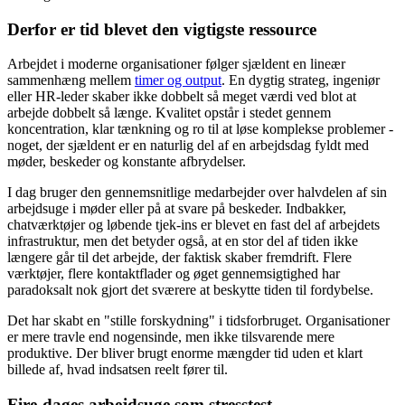
Derfor er tid blevet den vigtigste ressource
Arbejdet i moderne organisationer følger sjældent en lineær
sammenhæng mellem
timer og output
. En dygtig strateg, ingeniør
eller HR-leder skaber ikke dobbelt så meget værdi ved blot at
arbejde dobbelt så længe. Kvalitet opstår i stedet gennem
koncentration, klar tænkning og ro til at løse komplekse problemer -
noget, der sjældent er en naturlig del af en arbejdsdag fyldt med
møder, beskeder og konstante afbrydelser.
I dag bruger den gennemsnitlige medarbejder over halvdelen af sin
arbejdsuge i møder eller på at svare på beskeder. Indbakker,
chatværktøjer og løbende tjek-ins er blevet en fast del af arbejdets
infrastruktur, men det betyder også, at en stor del af tiden ikke
længere går til det arbejde, der faktisk skaber fremdrift. Flere
værktøjer, flere kontaktflader og øget gennemsigtighed har
paradoksalt nok gjort det sværere at beskytte tiden til fordybelse.
Det har skabt en "stille forskydning" i tidsforbruget. Organisationer
er mere travle end nogensinde, men ikke tilsvarende mere
produktive. Der bliver brugt enorme mængder tid uden et klart
billede af, hvad indsatsen reelt fører til.
Fire-dages arbejdsuge som stresstest