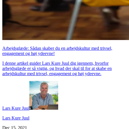
Arbejdsglæde: Sådan skaber du en arbejdskultur med trivsel,
engagement og høj ydeevne!
I denne artikel guider Lars Kure Juul dig igennem, hvorfor
arbejdsglæde er så vigtig, og hvad der skal til for at skabe en
arbejdskultur med trivsel, engagement og høj ydeevne.
Lars Kure Juul
Lars Kure Juul
Dec 15, 2021