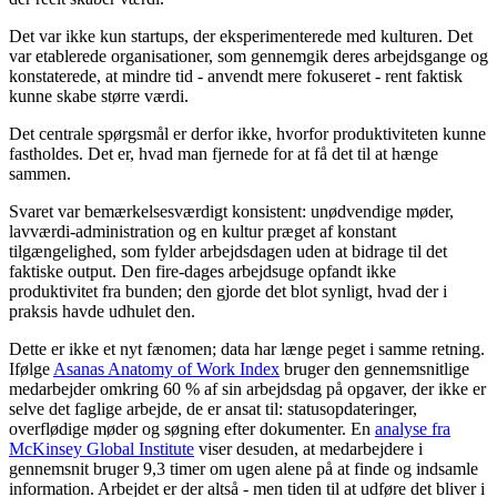
Det var ikke kun startups, der eksperimenterede med kulturen. Det
var etablerede organisationer, som gennemgik deres arbejdsgange og
konstaterede, at mindre tid - anvendt mere fokuseret - rent faktisk
kunne skabe større værdi.
Det centrale spørgsmål er derfor ikke, hvorfor produktiviteten kunne
fastholdes. Det er, hvad man fjernede for at få det til at hænge
sammen.
Svaret var bemærkelsesværdigt konsistent: unødvendige møder,
lavværdi-administration og en kultur præget af konstant
tilgængelighed, som fylder arbejdsdagen uden at bidrage til det
faktiske output. Den fire-dages arbejdsuge opfandt ikke
produktivitet fra bunden; den gjorde det blot synligt, hvad der i
praksis havde udhulet den.
Dette er ikke et nyt fænomen; data har længe peget i samme retning.
Ifølge
Asanas Anatomy of Work Index
bruger den gennemsnitlige
medarbejder omkring 60 % af sin arbejdsdag på opgaver, der ikke er
selve det faglige arbejde, de er ansat til: statusopdateringer,
overflødige møder og søgning efter dokumenter. En
analyse fra
McKinsey Global Institute
viser desuden, at medarbejdere i
gennemsnit bruger 9,3 timer om ugen alene på at finde og indsamle
information. Arbejdet er der altså - men tiden til at udføre det bliver i