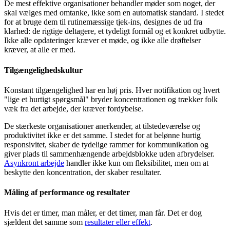
De mest effektive organisationer behandler møder som noget, der
skal vælges med omtanke, ikke som en automatisk standard. I stedet
for at bruge dem til rutinemæssige tjek-ins, designes de ud fra
klarhed: de rigtige deltagere, et tydeligt formål og et konkret udbytte.
Ikke alle opdateringer kræver et møde, og ikke alle drøftelser
kræver, at alle er med.
Tilgængelighedskultur
Konstant tilgængelighed har en høj pris. Hver notifikation og hvert
"lige et hurtigt spørgsmål" bryder koncentrationen og trækker folk
væk fra det arbejde, der kræver fordybelse.
De stærkeste organisationer anerkender, at tilstedeværelse og
produktivitet ikke er det samme. I stedet for at belønne hurtig
responsivitet, skaber de tydelige rammer for kommunikation og
giver plads til sammenhængende arbejdsblokke uden afbrydelser.
Asynkront arbejde
handler ikke kun om fleksibilitet, men om at
beskytte den koncentration, der skaber resultater.
Måling af performance og resultater
Hvis det er timer, man måler, er det timer, man får. Det er dog
sjældent det samme som
resultater eller effekt
.