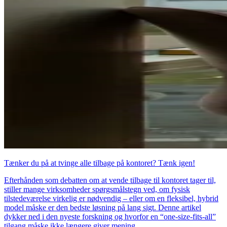
Tænker du på at tvinge alle tilbage på kontoret? Tænk igen!
Efterhånden som debatten om at vende tilbage til kontoret tager til,
stiller mange virksomheder spørgsmålstegn ved, om fysisk
tilstedeværelse virkelig er nødvendig – eller om en fleksibel, hybrid
model måske er den bedste løsning på lang sigt. Denne artikel
dykker ned i den nyeste forskning og hvorfor en “one-size-fits-all”
tilgang måske ikke længere giver mening.