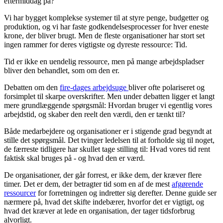
eftermiddag på?
Vi har bygget komplekse systemer til at styre penge, budgetter og
produktion, og vi har faste godkendelsesprocesser for hver eneste
krone, der bliver brugt. Men de fleste organisationer har stort set
ingen rammer for deres vigtigste og dyreste ressource: Tid.
Tid er ikke en uendelig ressource, men på mange arbejdspladser
bliver den behandlet, som om den er.
Debatten om den
fire-dages arbejdsuge
bliver ofte polariseret og
forsimplet til skarpe overskrifter. Men under debatten ligger et langt
mere grundlæggende spørgsmål: Hvordan bruger vi egentlig vores
arbejdstid, og skaber den reelt den værdi, den er tænkt til?
Både medarbejdere og organisationer er i stigende grad begyndt at
stille det spørgsmål. Det tvinger ledelsen til at forholde sig til noget,
de færreste tidligere har skullet tage stilling til: Hvad vores tid rent
faktisk skal bruges på - og hvad den er værd.
De organisationer, der går forrest, er ikke dem, der kræver flere
timer. Det er dem, der betragter tid som en af de mest
afgørende
ressourcer
for forretningen og indretter sig derefter. Denne guide ser
nærmere på, hvad det skifte indebærer, hvorfor det er vigtigt, og
hvad det kræver at lede en organisation, der tager tidsforbrug
alvorligt.