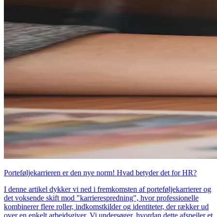
Porteføljekarrieren er den nye norm! Hvad betyder det for HR?
I denne artikel dykker vi ned i fremkomsten af porteføljekarrierer og
det voksende skift mod "karrierespredning", hvor professionelle
kombinerer flere roller, indkomstkilder og identiteter, der rækker ud
over en enkelt arbejdsgiver. Vi undersøger, hvordan dette afspejler et