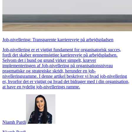
Job-nivellering: Transparente karriereveje på arbejdspladsen
Job-nivellering er et vigtigt fundament for organisatorisk succes,
fordi det skaber gennemsigtige karriereveje på arbejdspladsen.
Selvom det i bund og grund virker simpelt, kræver
implementeringen af Job-nivellering på organisationsniveau
pragmatiske og strategiske skridt, herunder en job-
nivelleringsramme. I denne artikel beskriver vi hvad ​​job-nivellering
er, hvorfor det er vigtigt og hvad det bidrager med i din organisation,
at have en tydelig job-nivellerings ramme.
Niamh Pardi