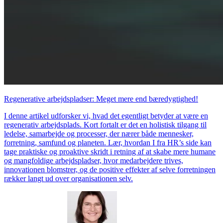
Regenerative arbejdspladser: Meget mere end bæredygtighed!
I denne artikel udforsker vi, hvad det egentligt betyder at være en
regenerativ arbejdsplads. Kort fortalt er det en holistisk tilgang til
ledelse, samarbejde og processer, der nærer både mennesker,
forretning, samfund og planeten. Lær, hvordan I fra HR’s side kan
tage praktiske og proaktive skridt i retning af at skabe mere humane
og mangfoldige arbejdspladser, hvor medarbejdere trives,
innovationen blomstrer, og de positive effekter af selve forretningen
rækker langt ud over organisationen selv.