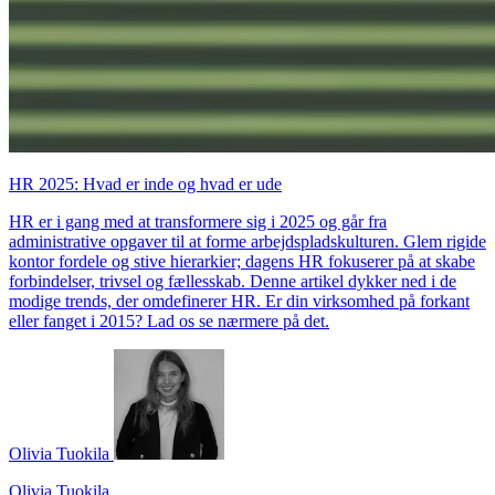
HR 2025: Hvad er inde og hvad er ude
HR er i gang med at transformere sig i 2025 og går fra
administrative opgaver til at forme arbejdspladskulturen. Glem rigide
kontor fordele og stive hierarkier; dagens HR fokuserer på at skabe
forbindelser, trivsel og fællesskab. Denne artikel dykker ned i de
modige trends, der omdefinerer HR. Er din virksomhed på forkant
eller fanget i 2015? Lad os se nærmere på det.
Olivia Tuokila
Olivia Tuokila