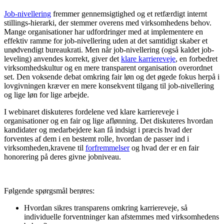
Job-nivellering
fremmer gennemsigtighed og et retfærdigt internt
stillings-hierarki, der stemmer overens med virksomhedens behov.
Mange organisationer har udfordringer med at implementere en
effektiv ramme for job-nivellering uden at det samtidigt skaber et
unødvendigt bureaukrati. Men når job-nivellering (også kaldet job-
leveling) anvendes korrekt, giver det
klare karriereveje
, en forbedret
virksomhedskultur og en mere transparent organisation overordnet
set. Den voksende debat omkring fair løn og det øgede fokus herpå i
lovgivningen kræver en mere konsekvent tilgang til job-nivellering
og lige løn for lige arbejde.
I webinaret diskuteres fordelene ved klare karriereveje i
organisationer og en fair og lige aflønning. Det diskuteres hvordan
kandidater og medarbejdere kan få indsigt i præcis hvad der
forventes af dem i en bestemt rolle, hvordan de passer ind i
virksomheden,kravene til
forfremmelser
og hvad der er en fair
honorering på deres givne jobniveau.
Følgende spørgsmål berøres:
Hvordan sikres transparens omkring karriereveje, så
individuelle forventninger kan afstemmes med virksomhedens