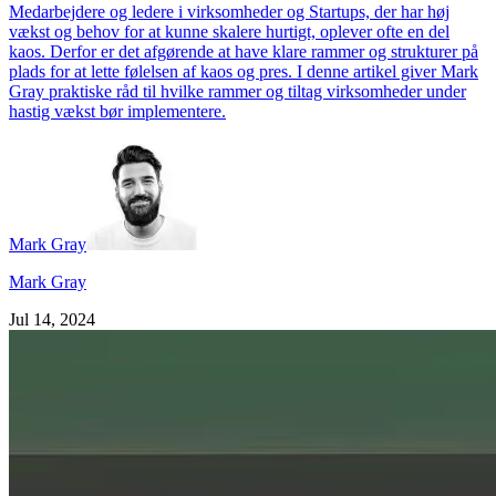
Medarbejdere og ledere i virksomheder og Startups, der har høj
vækst og behov for at kunne skalere hurtigt, oplever ofte en del
kaos. Derfor er det afgørende at have klare rammer og strukturer på
plads for at lette følelsen af kaos og pres. I denne artikel giver Mark
Gray praktiske råd til hvilke rammer og tiltag virksomheder under
hastig vækst bør implementere.
Mark Gray
Mark Gray
Jul 14, 2024