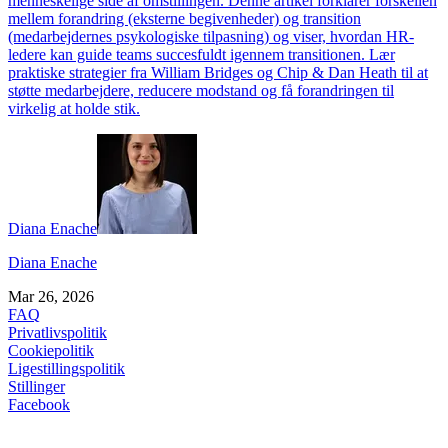
menneskelige side af omstillingen. Denne artikel forklarer forskellen
mellem forandring (eksterne begivenheder) og transition
(medarbejdernes psykologiske tilpasning) og viser, hvordan HR-
ledere kan guide teams succesfuldt igennem transitionen. Lær
praktiske strategier fra William Bridges og Chip & Dan Heath til at
støtte medarbejdere, reducere modstand og få forandringen til
virkelig at holde stik.
Diana Enache
Diana Enache
Mar 26, 2026
FAQ
Privatlivspolitik
Cookiepolitik
Ligestillingspolitik
Stillinger
Facebook