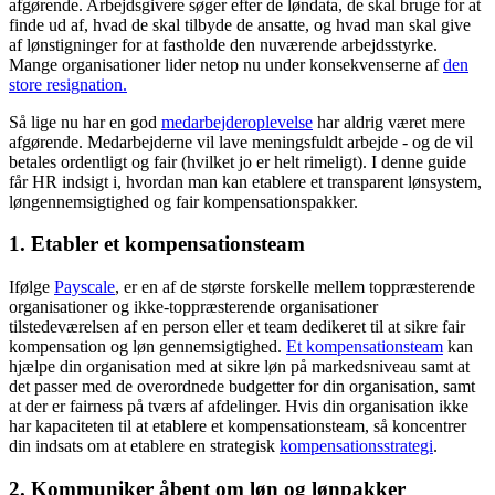
afgørende. Arbejdsgivere søger efter de løndata, de skal bruge for at
finde ud af, hvad de skal tilbyde de ansatte, og hvad man skal give
af lønstigninger for at fastholde den nuværende arbejdsstyrke.
Mange organisationer lider netop nu under konsekvenserne af
den
store resignation.
Så lige nu har en god
medarbejderoplevelse
har aldrig været mere
afgørende. Medarbejderne vil lave meningsfuldt arbejde - og de vil
betales ordentligt og fair (hvilket jo er helt rimeligt). I denne guide
får HR indsigt i, hvordan man kan etablere et transparent lønsystem,
løngennemsigtighed og fair kompensationspakker.
1. Etabler et kompensationsteam
Ifølge
Payscale
, er en af ​​de største forskelle mellem toppræsterende
organisationer og ikke-toppræsterende organisationer
tilstedeværelsen af ​​en person eller et team dedikeret til at sikre fair
kompensation og løn gennemsigtighed.
Et kompensationsteam
kan
hjælpe din organisation med at sikre løn på markedsniveau samt at
det passer med de overordnede budgetter for din organisation, samt
at der er fairness på tværs af afdelinger. Hvis din organisation ikke
har kapaciteten til at etablere et kompensationsteam, så koncentrer
din indsats om at etablere en strategisk
kompensationsstrategi
.
2. Kommuniker åbent om løn og lønpakker