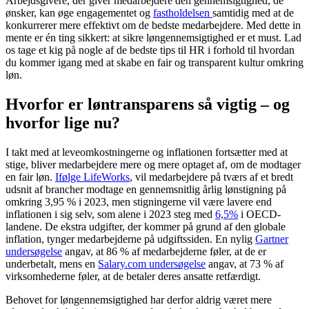
Arbejdsgivere, der giver medarbejdere den gennemsigtighed, de
ønsker, kan øge engagementet og
fastholdelsen
samtidig med at de
konkurrerer mere effektivt om de bedste medarbejdere. Med dette in
mente er én ting sikkert: at sikre løngennemsigtighed er et must. Lad
os tage et kig på nogle af de bedste tips til HR i forhold til hvordan
du kommer igang med at skabe en fair og transparent kultur omkring
løn.
Hvorfor er løntransparens så vigtig – og
hvorfor lige nu?
I takt med at leveomkostningerne og inflationen fortsætter med at
stige, bliver medarbejdere mere og mere optaget af, om de modtager
en fair løn.
Ifølge LifeWorks
, vil medarbejdere på tværs af et bredt
udsnit af brancher modtage en gennemsnitlig årlig lønstigning på
omkring 3,95 % i 2023, men stigningerne vil være lavere end
inflationen i sig selv, som alene i 2023 steg med
6,5%
i OECD-
landene. De ekstra udgifter, der kommer på grund af den globale
inflation, tynger medarbejderne på udgiftssiden. En nylig
Gartner
undersøgelse
angav, at 86 % af medarbejderne føler, at de er
underbetalt, mens en
Salary.com undersøgelse
angav, at 73 % af
virksomhederne føler, at de betaler deres ansatte retfærdigt.
Behovet for løngennemsigtighed har derfor aldrig været mere