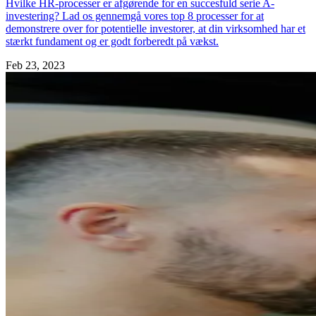
Hvilke HR-processer er afgørende for en succesfuld serie A-
investering? Lad os gennemgå vores top 8 processer for at
demonstrere over for potentielle investorer, at din virksomhed har et
stærkt fundament og er godt forberedt på vækst.
Feb 23, 2023