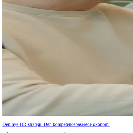
Den nye HR-strategi: Den kompetencebaserede økonomi