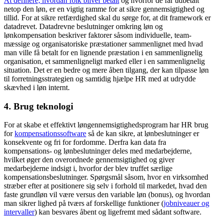
At definere, hvordan folk bliver betalt
og hvorfor de får udbetalt
netop den løn, er en vigtig ramme for at sikre gennemsigtighed og
tillid. For at sikre retfærdighed skal du sørge for, at dit framework er
datadrevet. Datadrevne beslutninger omkring løn og
lønkompensation beskriver faktorer såsom individuelle, team-
mæssige og organisatoriske præstationer sammenlignet med hvad
man ville få betalt for en lignende præstation i en sammenlignelig
organisation, et sammenligneligt marked eller i en sammenlignelig
situation. Det er en bedre og mere åben tilgang, der kan tilpasse løn
til forretningsstrategien og samtidig hjælpe HR med at udrydde
skævhed i løn internt.
4. Brug ​​teknologi
For at skabe et effektivt løngennemsigtighedsprogram har HR brug
for
kompensationssoftware
så de kan sikre, at lønbeslutninger er
konsekvente og fri for fordomme. Derfra kan data fra
kompensations- og lønbeslutninger deles med medarbejderne,
hvilket øger den overordnede gennemsigtighed og giver
medarbejderne indsigt i, hvorfor der blev truffet særlige
kompensationsbeslutninger. Spørgsmål såsom, hvor en virksomhed
stræber efter at positionere sig selv i forhold til markedet, hvad den
faste grundløn vil være versus den variable løn (bonus), og hvordan
man sikrer lighed på tværs af forskellige funktioner (
jobniveauer og
intervaller
) kan besvares åbent og ligefremt med sådant software.