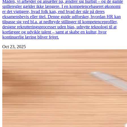
Måden, vi arbejder og ansætter på, ændrer sig hurtigt – og de gamle
spilleregler gælder ikke længere. I en kompetencebaseret økonomi
er det vigtigere, hvad folk kan, end hvad der står på deres
eksamensbevis eller titel. Denne guide udforsker, hvordan HR kan
tilpasse sig ved bl.a. at nedbryde stillinger til kompetenceprofiler,
designe rekrutteringsprocesser uden bias, udnytte teknologi til at
kortlægge og udvikle talent – samt at skabe en kultur, hvor
kontinuerlig læring bliver fejret.
Oct 23, 2025