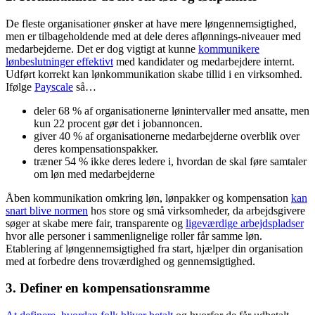
De fleste organisationer ønsker at have mere løngennemsigtighed,
men er tilbageholdende med at dele deres aflønnings-niveauer med
medarbejderne. Det er dog vigtigt at kunne
kommunikere
lønbeslutninger effektivt
med kandidater og medarbejdere internt.
Udført korrekt kan lønkommunikation skabe tillid i en virksomhed.
Ifølge
Payscale
så…
deler 68 % af organisationerne lønintervaller med ansatte, men
kun 22 procent gør det i jobannoncen.
giver 40 % af organisationerne medarbejderne overblik over
deres kompensationspakker.
træner 54 % ikke deres ledere i, hvordan de skal føre samtaler
om løn med medarbejderne
Åben kommunikation omkring løn, lønpakker og kompensation
kan
snart blive normen
hos store og små virksomheder, da arbejdsgivere
søger at skabe mere fair, transparente og
ligeværdige arbejdspladser
hvor alle personer i sammenlignelige roller får samme løn.
Etablering af løngennemsigtighed fra start, hjælper din organisation
med at forbedre dens troværdighed og gennemsigtighed.
3. Definer en kompensationsramme