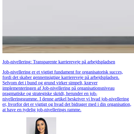
Job-nivellering: Transparente karriereveje på arbejdspladsen
Job-nivellering er et vigtigt fundament for organisatorisk succes,
fordi det skaber gennemsigtige karriereveje på arbejdspladsen.
Selvom det i bund og grund virker simpelt, kræver
implementeringen af Job-nivellering på organisationsniveau
pragmatiske og strategiske skridt, herunder en job-
nivelleringsramme. I denne artikel beskriver vi hvad ​​job-nivellering
er, hvorfor det er vigtigt og hvad det bidrager med i din organisation,
at have en tydelig job-nivellerings ramme.