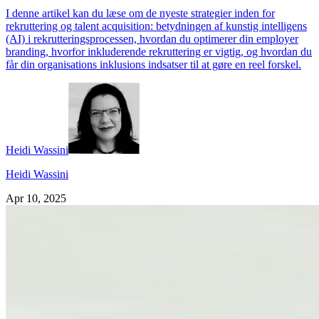
I denne artikel kan du læse om de nyeste strategier inden for
rekruttering og talent acquisition: betydningen af kunstig intelligens
(AI) i rekrutteringsprocessen, hvordan du optimerer din employer
branding, hvorfor inkluderende rekruttering er vigtig, og hvordan du
får din organisations inklusions indsatser til at gøre en reel forskel.
Heidi Wassini
Heidi Wassini
Apr 10, 2025