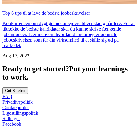
Top 6 tips til at lave de bedste jobbeskrivelser
Konkurrencen om dygtige medarbejdere bliver stadig hårdere. For at
tiltrække de bedste kandidater skal du kunne skrive fængende
jobannoncer. Lær mere om hvordan du udarbejder optimale
jobbeskrivelser, som får din virksomhed til at skille sig ud på
markedet.
Aug 17, 2022
Ready to get started?
Put your learnings
to work.
Get Started
FAQ
Privatlivspolitik
Cookiepolitik
Ligestillingspolitik
Stillinger
Facebook