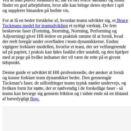
finder en god arbejdsform, hvor alle kan bringe deres styrker i spil
og supplerer hinanden på bedste vis.
For at få en bedre forståelse af, hvordan teams udvikler sig, er
Bruce
Tuckmans model for teamudvikling
et nyttigt værktøj. De fem
beskrevne faser (Forming, Storming, Norming, Performing og
Adjourning) giver HR-ledere en praktisk ramme til at forstå, hvad
der reelt foregår under overfladen i team dynamikkerne. Endnu
vigtigere forklarer modellen, hvorfor et team, der ser velfungerende
ud på papiret, i praksis kan føles fastlåst eller ustabilt, og den hjælper
med at pege på hvilke indsatser der vil være de rette på et givent
tidspunkt.
Denne guide er udviklet til HR-professionelle, der ønsker at forstå
og kunne forklare team dynamikker bedre. Den gennemgår
Tuckman’s faser, de udfordringer teams typisk møder undervejs, og
hvilken form for støtte, der er nødvendig i de forskellige faser - så
teams kan bevæge sig gennem friktion og i sidste ende nå en tilstand
af bæredygtigt
flow.