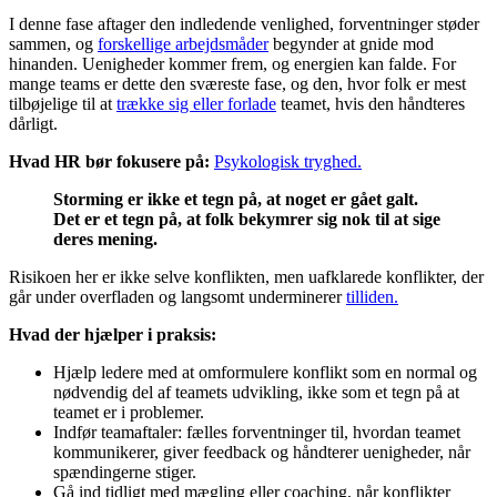
I denne fase aftager den indledende venlighed, forventninger støder
sammen, og
forskellige arbejdsmåder
begynder at gnide mod
hinanden. Uenigheder kommer frem, og energien kan falde. For
mange teams er dette den sværeste fase, og den, hvor folk er mest
tilbøjelige til at
trække sig eller forlade
teamet, hvis den håndteres
dårligt.
Hvad HR bør fokusere på:
Psykologisk tryghed.
Storming er ikke et tegn på, at noget er gået galt.
Det er et tegn på, at folk bekymrer sig nok til at sige
deres mening.
Risikoen her er ikke selve konflikten, men uafklarede konflikter, der
går under overfladen og langsomt underminerer
tilliden.
Hvad der hjælper i praksis:
Hjælp ledere med at omformulere konflikt som en normal og
nødvendig del af teamets udvikling, ikke som et tegn på at
teamet er i problemer.
Indfør teamaftaler: fælles forventninger til, hvordan teamet
kommunikerer, giver feedback og håndterer uenigheder, når
spændingerne stiger.
Gå ind tidligt med mægling eller coaching, når konflikter