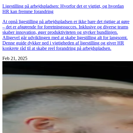
Ligestilling på arbejdspladsen: Hvorfor det er vigtigt, og hvordan
HR kan fremme forandring
At opnå ligestilling på arbejdspladsen er ikke bare det rigtige at gøre
– det er afgørende for forretningssucces. Inklusive og diverse teams
skaber innovation, øger produktiviteten og styrker bundlinjen.
Alligevel går udviklingen med at skabe ligestilling alt for langsomt.
Denne guide dykker ned i vigtigheden af ligestilling og giver HR
konkrete råd til at skabe reel forandring på arbejdspladsen.
Feb 21, 2025