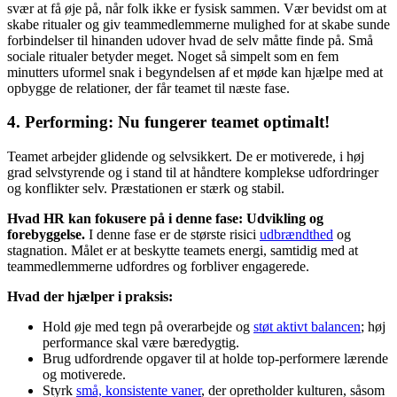
svær at få øje på, når folk ikke er fysisk sammen. Vær bevidst om at
skabe ritualer og giv teammedlemmerne mulighed for at skabe sunde
forbindelser til hinanden udover hvad de selv måtte finde på. Små
sociale ritualer betyder meget. Noget så simpelt som en fem
minutters uformel snak i begyndelsen af et møde kan hjælpe med at
opbygge de relationer, der får teamet til næste fase.
4. Performing: Nu fungerer teamet optimalt!
Teamet arbejder glidende og selvsikkert. De er motiverede, i høj
grad selvstyrende og i stand til at håndtere komplekse udfordringer
og konflikter selv. Præstationen er stærk og stabil.
Hvad HR kan fokusere på i denne fase:
Udvikling og
forebyggelse.
I denne fase er de største risici
udbrændthed
og
stagnation. Målet er at beskytte teamets energi, samtidig med at
teammedlemmerne udfordres og forbliver engagerede.
Hvad der hjælper i praksis:
Hold øje med tegn på overarbejde og
støt aktivt balancen
; høj
performance skal være bæredygtig.
Brug udfordrende opgaver til at holde top-performere lærende
og motiverede.
Styrk
små, konsistente vaner
, der opretholder kulturen, såsom