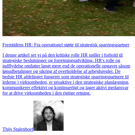
Fremtidens HR: Fra operationel støtte til strategisk sparringspartner
I denne artikel ser vi på den kritiske rolle HR spiller i forhold til
strategiske beslutninger og forretningsudvikling. HR's rolle og
indflydelse omfatter langt mere end de operationelle opgaver såsom
lønudbetalinger og sikring af overholdelse af arbejdsregler. De
bedste HR afdelinger fungerer som strategiske sparringspartnere til
lederne i virksomheden, er proaktive i den strategiske planlægning,
kommunikerer effektivt og kontinuerligt og tager aktivt medansvar
for at drive virksomheden i den rigtige retning.
Thijs Stalenhoef