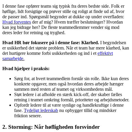
I denne fase opfører teams sig typisk fra deres bedste side. Folk er
høflige, lidt forsigtige og prøver stille og roligt at finde ud af, hvor
de passer ind. Spørgsmål begynder at dukke op under overfladen:
Hvad forventes
der af mig? Hvem træffer beslutninger? Hvordan
kan jeg bidrage her? De fleste teammedlemmer vender sig mod
deres leder for retning og tryghed.
Hvad HR bør fokusere på i denne fase: Klarhed.
I begyndelsen
er usikkerhed det største problem. Når et team har mere klarhed, kan
det hurtigere komme forbi usikkerheden og ind i et
effektivt
samarbejde.
Hvad hjælper i praksis:
Sørg for, at hvert teammedlem forstår sin rolle. Ikke kun deres
konkrete opgaver, men også hvordan deres arbejde hænger
sammen med resten af teamet og virksomhedens mål.
Støt ledere i at afholde en stærk kick-off, der skaber fælles
retning i teamet omkring formål, prioriteter og arbejdsmetoder.
Opfordr ledere til at være synlige og handlekraftige i denne
fase.
Tydeligt lederskab
nu opbygger tillid og mindsker
friktion senere.
2. Storming: Når høfligheden forsvinder