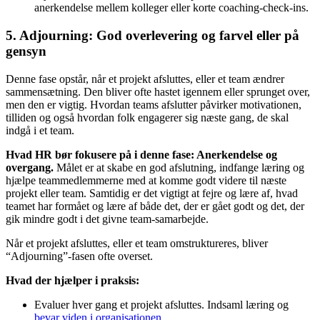
anerkendelse mellem kolleger eller korte coaching-check-ins.
5. Adjourning: God overlevering og farvel eller på
gensyn
Denne fase opstår, når et projekt afsluttes, eller et team ændrer
sammensætning. Den bliver ofte hastet igennem eller sprunget over,
men den er vigtig. Hvordan teams afslutter påvirker motivationen,
tilliden og også hvordan folk engagerer sig næste gang, de skal
indgå i et team.
Hvad HR bør fokusere på i denne fase: Anerkendelse og
overgang.
Målet er at skabe en god afslutning, indfange læring og
hjælpe teammedlemmerne med at komme godt videre til næste
projekt eller team. Samtidig er det vigtigt at fejre og lære af, hvad
teamet har formået og lære af både det, der er gået godt og det, der
gik mindre godt i det givne team-samarbejde.
Når et projekt afsluttes, eller et team omstruktureres, bliver
“Adjourning”-fasen ofte overset.
Hvad der hjælper i praksis:
Evaluer hver gang et projekt afsluttes. Indsaml læring og
bevar viden i organisationen.