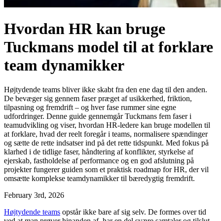
Hvordan HR kan bruge
Tuckmans model til at forklare
team dynamikker
Højtydende teams bliver ikke skabt fra den ene dag til den anden.
De bevæger sig gennem faser præget af usikkerhed, friktion,
tilpasning og fremdrift – og hver fase rummer sine egne
udfordringer. Denne guide gennemgår Tuckmans fem faser i
teamudvikling og viser, hvordan HR-ledere kan bruge modellen til
at forklare, hvad der reelt foregår i teams, normalisere spændinger
og sætte de rette indsatser ind på det rette tidspunkt. Med fokus på
klarhed i de tidlige faser, håndtering af konflikter, styrkelse af
ejerskab, fastholdelse af performance og en god afslutning på
projekter fungerer guiden som et praktisk roadmap for HR, der vil
omsætte komplekse teamdynamikker til bæredygtig fremdrift.
February 3rd, 2026
Højtydende teams
opstår ikke bare af sig selv. De formes over tid
ved at man prøver hinanden af, har en del svære samtaler og tilslut