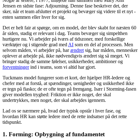
Nogle år senere, i 1977, tilføjede han sammen med Mary Ann
Jensen en sidste fase: Adjourning. Denne fase beskriver det, der
sker, når et team afslutter et projekt og bevæger sig videre til et nyt -
enten sammen eller hver for sig.
Det er helt fair at spørge, om en model, der blev skabt for næsten 60
år siden, stadig er relevant i dag. Teams bevæger sig simpelthen
hurtigere nu. Vi arbejder på tværs af tidszoner, med forskellige
værktøjer og i stigende grad med
AI
som en del af processen. Men
selvom måden, vi arbejder på, har
ændret
sig, har måden, mennesker
oplever at arbejde på, ikke nødvendigvis ændret sig så meget. Vi
bringer stadig de samme følelser, usikkerheder, ambitioner og
forventninger
ind i teams, som vi altid har gjort.
Tuckmans model fungerer som et kort, der hjælper HR-ledere og
chefer med at forstå, at spændinger, uenigheder og usikkerhed ikke
er tegn på fiasko; de er ofte tegn på fremgang. Især i Storming-fasen
giver modellen tryghed: Friktion er ikke noget, der skal
undertrykkes, men noget, der skal arbejdes igennem.
Lad os se nærmere på, hvad der typisk opstår i hver fase, og
hvordan HR kan støtte ledere med de rette indsatser på det rette
tidspunkt.
1. Forming: Opbygning af fundamentet