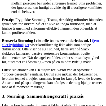
mellem personer begynder at bremse teamet. Små problemer,
der ignoreres, kan hurtigt udvikle sig til alvorligere konflikter
end de behøver.
Pro-tip:
Frygt ikke Storming. Teams, der aldrig udfordrer hinanden,
spiller ofte for sikkert. Målet er ikke at undgå friktionen, men at
hjælpe teamet med at komme effektivt igennem den og endda at
kunne profitere af den.
Bemærk:
Storming i virtuelle teams ser anderledes ud.
I
fjern-
eller hybridmiljøer
viser konflikter sig ikke altid som heftige
diskussioner. Ofte viser de sig i stilhed, færre svar på Slack,
slukkede kameraer, passive-aggressive kommentarer i delte
dokumenter osv. Når deltagelsen falder, er der stor sandsynlighed
for, at teamet er i Storming - men på en mindre tydelig måde.
I disse situationer kan HR tilføre reel værdi ved at opfordre til
“proces-baserede” samtaler. Det vil sige møder, der fokuserer på,
hvordan teamet arbejder sammen, frem for kun på, hvad de leverer.
At sætte ord på spændingerne kan ofte løsne dem og hjælpe teamet
med at få momentum tilbage.
3. Norming: Sammenhængskraft i praksis
I denne fase begynder tingene at falde på plads. Tilliden vokser, folk