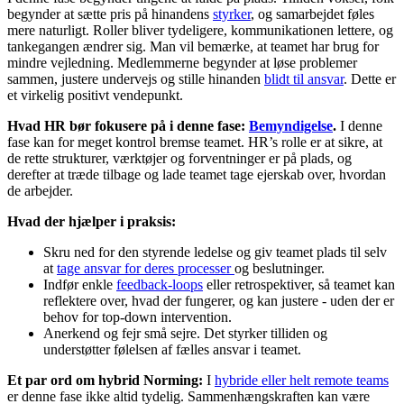
begynder at sætte pris på hinandens
styrker
, og samarbejdet føles
mere naturligt. Roller bliver tydeligere, kommunikationen lettere, og
tankegangen ændrer sig. Man vil bemærke, at teamet har brug for
mindre vejledning. Medlemmerne begynder at løse problemer
sammen, justere undervejs og stille hinanden
blidt til ansvar
. Dette er
et virkelig positivt vendepunkt.
Hvad HR bør fokusere på i denne fase:
Bemyndigelse
.
I denne
fase kan for meget kontrol bremse teamet. HR’s rolle er at sikre, at
de rette strukturer, værktøjer og forventninger er på plads, og
derefter at træde tilbage og lade teamet tage ejerskab over, hvordan
de arbejder.
Hvad der hjælper i praksis:
Skru ned for den styrende ledelse og giv teamet plads til selv
at
tage ansvar for deres processer
og beslutninger.
Indfør enkle
feedback-loops
eller retrospektiver, så teamet kan
reflektere over, hvad der fungerer, og kan justere - uden der er
behov for top-down intervention.
Anerkend og fejr små sejre. Det styrker tilliden og
understøtter følelsen af fælles ansvar i teamet.
Et par ord om hybrid Norming:
I
hybride eller helt remote teams
er denne fase ikke altid tydelig. Sammenhængskraften kan være