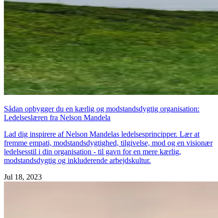
Sådan opbygger du en kærlig og modstandsdygtig organisation:
Ledelseslæren fra Nelson Mandela
Lad dig inspirere af Nelson Mandelas ledelsesprincipper. Lær at
fremme empati, modstandsdygtighed, tilgivelse, mod og en visionær
ledelsesstil i din organisation - til gavn for en mere kærlig,
modstandsdygtig og inkluderende arbejdskultur.
Jul 18, 2023