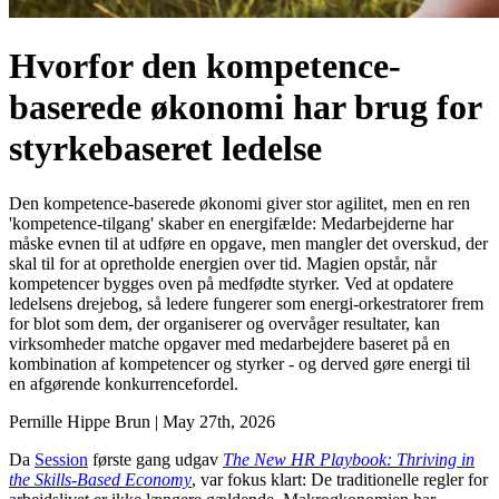
Hvorfor den kompetence-
baserede økonomi har brug for
styrkebaseret ledelse
Den kompetence-baserede økonomi giver stor agilitet, men en ren
'kompetence-tilgang' skaber en energifælde: Medarbejderne har
måske evnen til at udføre en opgave, men mangler det overskud, der
skal til for at opretholde energien over tid. Magien opstår, når
kompetencer bygges oven på medfødte styrker. Ved at opdatere
ledelsens drejebog, så ledere fungerer som energi-orkestratorer frem
for blot som dem, der organiserer og overvåger resultater, kan
virksomheder matche opgaver med medarbejdere baseret på en
kombination af kompetencer og styrker - og derved gøre energi til
en afgørende konkurrencefordel.
Pernille Hippe Brun
|
May 27th, 2026
Da
Session
første gang udgav
The New HR Playbook: Thriving in
the Skills-Based Economy
, var fokus klart: De traditionelle regler for