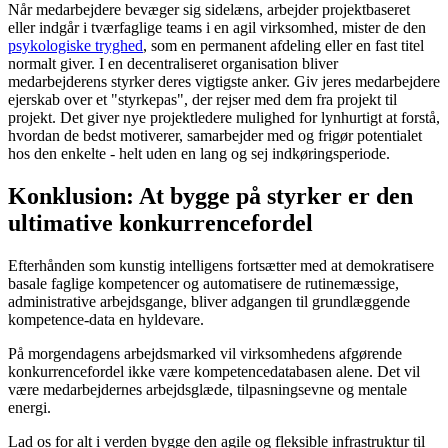
Når medarbejdere bevæger sig sidelæns, arbejder projektbaseret
eller indgår i tværfaglige teams i en agil virksomhed, mister de den
psykologiske tryghed
, som en permanent afdeling eller en fast titel
normalt giver. I en decentraliseret organisation bliver
medarbejderens styrker deres vigtigste anker. Giv jeres medarbejdere
ejerskab over et "styrkepas", der rejser med dem fra projekt til
projekt. Det giver nye projektledere mulighed for lynhurtigt at forstå,
hvordan de bedst motiverer, samarbejder med og frigør potentialet
hos den enkelte - helt uden en lang og sej indkøringsperiode.
Konklusion: At bygge på styrker er den
ultimative konkurrencefordel
Efterhånden som kunstig intelligens fortsætter med at demokratisere
basale faglige kompetencer og automatisere de rutinemæssige,
administrative arbejdsgange, bliver adgangen til grundlæggende
kompetence-data en hyldevare.
På morgendagens arbejdsmarked vil virksomhedens afgørende
konkurrencefordel ikke være kompetencedatabasen alene. Det vil
være medarbejdernes arbejdsglæde, tilpasningsevne og mentale
energi.
Lad os for alt i verden bygge den agile og fleksible infrastruktur til