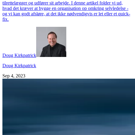
tilrettelægger og udfører sit arbejde. I denne artikel folder vi ud,
hvad det kræver at bygge en organisation op omkring selvledelse -
og vi kan godt afsløre, at det ikke nødvendigvis er let eller et quick-
fix.
Doug Kirkpatrick
Doug Kirkpatrick
Sep 4, 2023