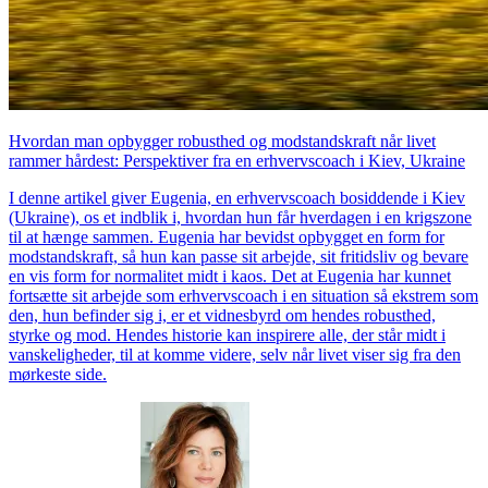
Hvordan man opbygger robusthed og modstandskraft når livet
rammer hårdest: Perspektiver fra en erhvervscoach i Kiev, Ukraine
I denne artikel giver Eugenia, en erhvervscoach bosiddende i Kiev
(Ukraine), os et indblik i, hvordan hun får hverdagen i en krigszone
til at hænge sammen. Eugenia har bevidst opbygget en form for
modstandskraft, så hun kan passe sit arbejde, sit fritidsliv og bevare
en vis form for normalitet midt i kaos. Det at Eugenia har kunnet
fortsætte sit arbejde som erhvervscoach i en situation så ekstrem som
den, hun befinder sig i, er et vidnesbyrd om hendes robusthed,
styrke og mod. Hendes historie kan inspirere alle, der står midt i
vanskeligheder, til at komme videre, selv når livet viser sig fra den
mørkeste side.