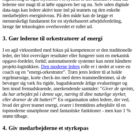
lederne stor magt til at løfte opgaven her og nu. Selv uden digitale
data-tags kan ledere aktivt tune ind på teamets og den enkelte
medarbejders energiniveau. På den måde kan de lægge et
menneskeligt fundament for en styrkebaseret arbejdsfordeling,
længe før teknologien overhovedet er rullet ud.
3. Gør lederne til orkestratorer af energi
I en agil virksomhed med fokus på kompetencer er den traditionelle
leder, der blot overvåger resultater eller fungerer som en mekanisk
opgave-fordeler, fortid; automatiserede systemer kan nemt håndtere
projekt-logistikken.
Den moderne leders
rolle er i stedet at være en
coach og en ”energi-orkestrator”. Træn jeres ledere til at holde
regelmæssige, korte check-ins med deres teammedlemmer, så de
bevæger sig væk fra rigide, bagudskuende årlige evalueringer og
hen imod fremadskuende, anerkendende samtaler: "
Giver de sprints,
du har arbejdet på i denne uge, næring til dine naturlige styrker,
eller dræner de dit batteri?
" En organisation uden ledere, der ved,
hvad der giver teamet energi, svarer i fremtidens arbejdsliv til en
topmoderne smartphone med fantastiske funktioner - men kun 1 %
strøm tilbage.
4. Giv medarbejderne et styrkepas