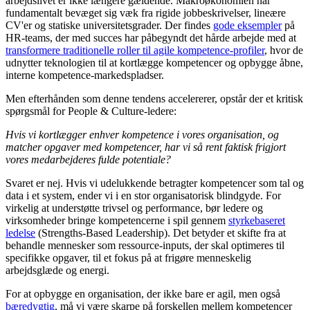
arbejdslivet er ikke længere gældende. Makroøkonomien har
fundamentalt bevæget sig væk fra rigide jobbeskrivelser, lineære
CV'er og statiske universitetsgrader. Der findes
gode eksempler
på
HR-teams, der med succes har påbegyndt det hårde arbejde med at
transformere traditionelle roller til agile kompetence-profiler
, hvor de
udnytter teknologien til at kortlægge kompetencer og opbygge åbne,
interne kompetence-markedspladser.
Men efterhånden som denne tendens accelererer, opstår der et kritisk
spørgsmål for People & Culture-ledere:
Hvis vi kortlægger enhver kompetence i vores organisation, og
matcher opgaver med kompetencer, har vi så rent faktisk frigjort
vores medarbejderes fulde potentiale?
Svaret er nej. Hvis vi udelukkende betragter kompetencer som tal og
data i et system, ender vi i en stor organisatorisk blindgyde. For
virkelig at understøtte trivsel og performance, bør ledere og
virksomheder bringe kompetencerne i spil gennem
styrkebaseret
ledelse
(Strengths-Based Leadership). Det betyder et skifte fra at
behandle mennesker som ressource-inputs, der skal optimeres til
specifikke opgaver, til et fokus på at frigøre menneskelig
arbejdsglæde og energi.
For at opbygge en organisation, der ikke bare er agil, men også
bæredygtig
, må vi være skarpe på forskellen mellem kompetencer