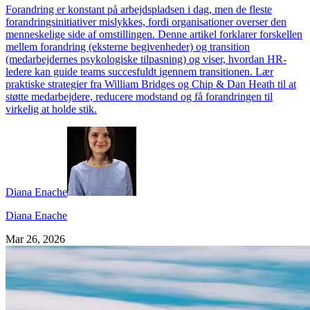
Forandring er konstant på arbejdspladsen i dag, men de fleste
forandringsinitiativer mislykkes, fordi organisationer overser den
menneskelige side af omstillingen. Denne artikel forklarer forskellen
mellem forandring (eksterne begivenheder) og transition
(medarbejdernes psykologiske tilpasning) og viser, hvordan HR-
ledere kan guide teams succesfuldt igennem transitionen. Lær
praktiske strategier fra William Bridges og Chip & Dan Heath til at
støtte medarbejdere, reducere modstand og få forandringen til
virkelig at holde stik.
Diana Enache
Diana Enache
Mar 26, 2026