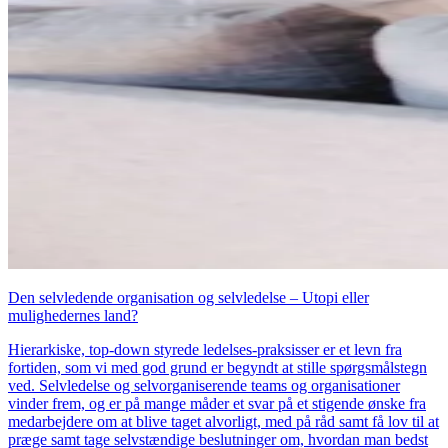
Den selvledende organisation og selvledelse – Utopi eller
mulighedernes land?
Hierarkiske, top-down styrede ledelses-praksisser er et levn fra
fortiden, som vi med god grund er begyndt at stille spørgsmålstegn
ved. Selvledelse og selvorganiserende teams og organisationer
vinder frem, og er på mange måder et svar på et stigende ønske fra
medarbejdere om at blive taget alvorligt, med på råd samt få lov til at
præge samt tage selvstændige beslutninger om, hvordan man bedst