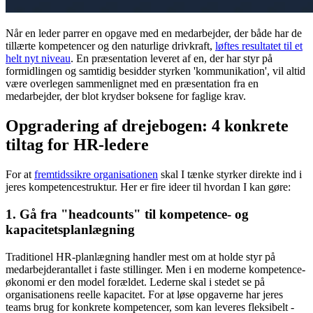
Når en leder parrer en opgave med en medarbejder, der både har de
tillærte kompetencer og den naturlige drivkraft,
løftes resultatet til et
helt nyt niveau
. En præsentation leveret af en, der har styr på
formidlingen og samtidig besidder styrken 'kommunikation', vil altid
være overlegen sammenlignet med en præsentation fra en
medarbejder, der blot krydser boksene for faglige krav.
Opgradering af drejebogen: 4 konkrete
tiltag for HR-ledere
For at
fremtidssikre organisationen
skal I tænke styrker direkte ind i
jeres kompetencestruktur. Her er fire ideer til hvordan I kan gøre:
1. Gå fra "headcounts" til kompetence- og
kapacitetsplanlægning
Traditionel HR-planlægning handler mest om at holde styr på
medarbejderantallet i faste stillinger. Men i en moderne kompetence-
økonomi er den model forældet. Lederne skal i stedet se på
organisationens reelle kapacitet. For at løse opgaverne har jeres
teams brug for konkrete kompetencer, som kan leveres fleksibelt -