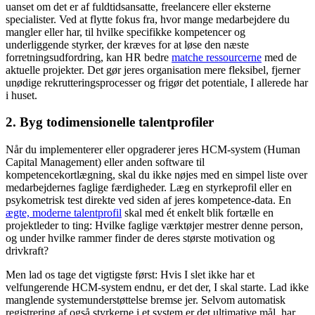
uanset om det er af fuldtidsansatte, freelancere eller eksterne
specialister. Ved at flytte fokus fra, hvor mange medarbejdere du
mangler eller har, til hvilke specifikke kompetencer og
underliggende styrker, der kræves for at løse den næste
forretningsudfordring, kan HR bedre
matche ressourcerne
med de
aktuelle projekter. Det gør jeres organisation mere fleksibel, fjerner
unødige rekrutteringsprocesser og frigør det potentiale, I allerede har
i huset.
2. Byg todimensionelle talentprofiler
Når du implementerer eller opgraderer jeres HCM-system (Human
Capital Management) eller anden software til
kompetencekortlægning, skal du ikke nøjes med en simpel liste over
medarbejdernes faglige færdigheder. Læg en styrkeprofil eller en
psykometrisk test direkte ved siden af jeres kompetence-data. En
ægte, moderne talentprofil
skal med ét enkelt blik fortælle en
projektleder to ting: Hvilke faglige værktøjer mestrer denne person,
og under hvilke rammer finder de deres største motivation og
drivkraft?
Men lad os tage det vigtigste først: Hvis I slet ikke har et
velfungerende HCM-system endnu, er det der, I skal starte. Lad ikke
manglende systemunderstøttelse bremse jer. Selvom automatisk
registrering af også styrkerne i et system er det ultimative mål, har