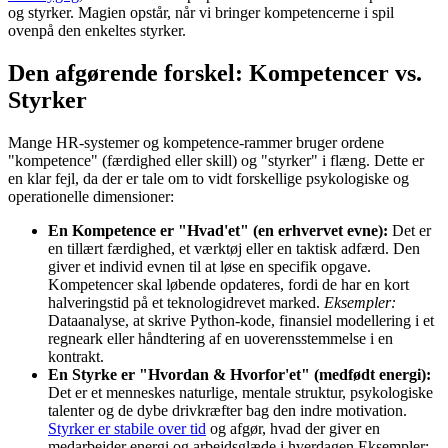
og styrker. Magien opstår, når vi bringer kompetencerne i spil
ovenpå den enkeltes styrker.
Den afgørende forskel: Kompetencer vs.
Styrker
Mange HR-systemer og kompetence-rammer bruger ordene
"kompetence" (færdighed eller skill) og "styrker" i flæng. Dette er
en klar fejl, da der er tale om to vidt forskellige psykologiske og
operationelle dimensioner:
En Kompetence er "Hvad'et" (en erhvervet evne):
Det er
en tillært færdighed, et værktøj eller en taktisk adfærd. Den
giver et individ evnen til at løse en specifik opgave.
Kompetencer skal løbende opdateres, fordi de har en kort
halveringstid på et teknologidrevet marked.
Eksempler:
Dataanalyse, at skrive Python-kode, finansiel modellering i et
regneark eller håndtering af en uoverensstemmelse i en
kontrakt.
En Styrke er "Hvordan & Hvorfor'et" (medfødt energi):
Det er et menneskes naturlige, mentale struktur, psykologiske
talenter og de dybe drivkræfter bag den indre motivation.
Styrker er stabile over tid
og afgør, hvad der giver en
medarbejder energi og arbejdsglæde i hverdagen.Eksempler: