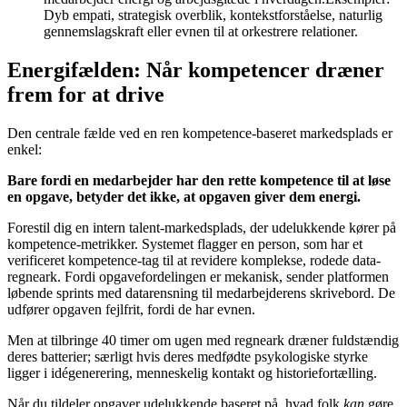
Dyb empati, strategisk overblik, kontekstforståelse, naturlig
gennemslagskraft eller evnen til at orkestrere relationer.
Energifælden: Når kompetencer dræner
frem for at drive
Den centrale fælde ved en ren kompetence-baseret markedsplads er
enkel:
Bare fordi en medarbejder har den rette kompetence til at løse
en opgave, betyder det ikke, at opgaven giver dem energi.
Forestil dig en intern talent-markedsplads, der udelukkende kører på
kompetence-metrikker. Systemet flagger en person, som har et
verificeret kompetence-tag til at revidere komplekse, rodede data-
regneark. Fordi opgavefordelingen er mekanisk, sender platformen
løbende sprints med datarensning til medarbejderens skrivebord. De
udfører opgaven fejlfrit, fordi de har evnen.
Men at tilbringe 40 timer om ugen med regneark dræner fuldstændig
deres batterier; særligt hvis deres medfødte psykologiske styrke
ligger i idégenerering, menneskelig kontakt og historiefortælling.
Når du tildeler opgaver udelukkende baseret på, hvad folk
kan
gøre