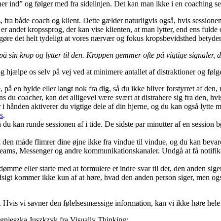
er ind” og følger med fra sidelinjen. Det kan man ikke i en coaching se
 fra både coach og klient. Dette gælder naturligvis også, hvis session
 er andet kropssprog, der kan vise klienten, at man lytter, end ens fulde
gøre det helt tydeligt at vores nærvær og fokus kropsbevidsthed betyder
sin krop og lytter til den. Kroppen gemmer ofte på vigtige signaler, de
g hjælpe os selv på vej ved at minimere antallet af distraktioner og følge
på en hylde eller langt nok fra dig, så du ikke bliver forstyrret af den
ens du coacher, kan det alligevel være svært at distrahere sig fra den, hv
 hånden aktiverer du vigtige dele af din hjerne, og du kan også lytte me
s
.
 du kan runde sessionen af i tide. De sidste par minutter af ​​en session 
den måde flimrer dine øjne ikke fra vindue til vindue, og du kan bevare
Teams, Messenger og andre kommunikationskanaler. Undgå at få notifikati
t dømme eller starte med at formulere et indre svar til det, den anden s
Indsigt kommer ikke kun af at høre, hvad den anden person siger, men og
Hvis vi savner den følelsesmæssige information, kan vi ikke høre hele
f Agnieszka Juszkzyk fra Visually Thinking: