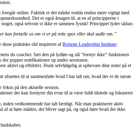
ssion.
en foregår online. Faktisk er det måske endda endnu mere vigtigt med
 opmærksomhed. Det er også årsagen til, at en af principperne i
 noget, også selvom vi ikke er sammen fysisk! Princippet lyder sådan:
r kan fortælle os om vi er på rette spor eller skal sadle om.”
 disse praktiske råd inspireret af
Remote Leadership Institute
:
, mens du coacher. Sæt den på lydløs og slå “forstyr ikke” funktionen
is der popper notifikationer op under sessionen.
re aktivt og effektivt. Husk selvfølgelig at opbevare dine noter på et
bør afsættes til at sammenfatte hvad I har talt om, hvad der er de næste
 fokus på den aktuelle session.
oner der kan forstyrre din evne til at være fuldt tilstede og fokuseret
iger, inden vedkommende har talt færdigt. Når man praktiserer aktiv
så af at høre måden, det bliver sagt på, og også høre hvad der ikke
 budskabet.