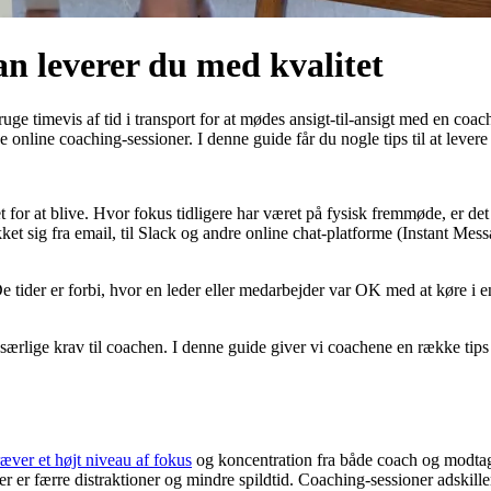
an leverer du med kvalitet
ruge timevis af tid i transport for at mødes ansigt-til-ansigt med en coach
e online coaching-sessioner. I denne guide får du nogle tips til at lever
for at blive. Hvor fokus tidligere har været på fysisk fremmøde, er de
 sig fra email, til Slack og andre online chat-platforme (Instant Mes
ider er forbi, hvor en leder eller medarbejder var OK med at køre i en 
 særlige krav til coachen. I denne guide giver vi coachene en række tips 
æver et højt niveau af fokus
og koncentration fra både coach og modtager
Der er færre distraktioner og mindre spildtid. Coaching-sessioner adskil