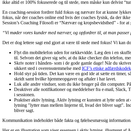
ikke altid er 100% fokuserede og til stede, men måske kun delvist “tun
En coaching-session fordrer fuld fokus og nærvær for at kunne lykkes,
fokus, når der coaches online end hvis der coaches fysisk, da der ikke
Session’s Coaching Filosofi er “Nærvær og kropsbevidsthed” - for at 
“Vi møder vores kunder med nærvær, og opfordrer til, at man passer på 
Det er dog lettere sagt end gjort at være til stede med fokus! Vi kan do
Flyt din mobiltelefon uden for rækkevidde. Læg den i en skuffe, 
til. Selvom det giver sig selv, at du ikke checker din telefon, m
Skriv noter i hånden- som i de gode gamle dage! Når du skriver i
sikkert sted i overensstemmelse med
ICF’s etiske adfærdskodek
Hold styr på tiden. Det kan være en god ide at sætte en timer, så
skridt samt hvilke hjemmeopgaver og aftaler i har lavet.
Luk alle andre vinduer, som du ikke bruger på din computer. På 
Deaktiver alle notifikationer og meddelelser fra e-mail, Slack, 
i sessionen.
Praktiser aktiv lytning. Aktiv lytning er kunsten at lytte uden a
lytning "lytter man mellem linjerne til, hvad der bliver sagt". 
bliver sagt.
Kommunikation indeholder både fakta og følelsesmæssig information. 
Her er en illustration som viser essensen i aktiv lytning, illustreret a